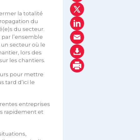
rmer la totalité
propagation du
ié(e)s du secteur.
s par l’ensemble
 un secteur où le
antier, lors des
ur les chantiers.
eurs pour mettre
 tard d’ici le
érentes entreprises
lus rapidement et
ituations,