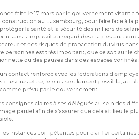
once faite le 17 mars par le gouvernement visant à fe
a construction au Luxembourg, pour faire face à la 
 protéger la santé et la sécurité des milliers de salar
 bon sens s’imposait au regard des risques encouru
 secteur et des risques de propagation du virus dans
e personnes est très important, que ce soit sur le ch
ionnette ou des pauses dans des espaces confinés s
 un contact renforcé avec les fédérations d’employ
 mesures et ce, le plus rapidement possible, au plus
, comme prévu par le gouvernement.
 consignes claires à ses délégués au sein des diff
age partiel afin de s’assurer que cela ait lieu le p
ible.
les instances compétentes pour clarifier certaines s