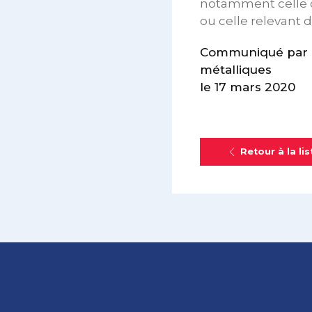
notamment celle d
ou celle relevant d
Communiqué par le
métalliques
le 17 mars 2020
Retour à la lis