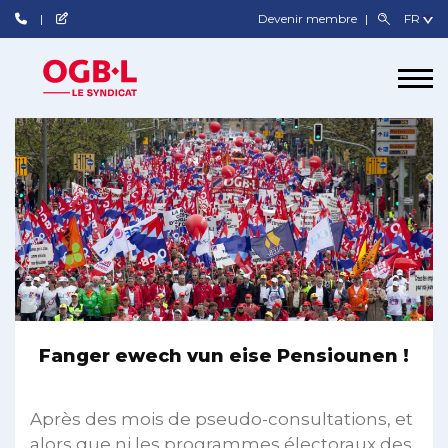
Devenir membre
Fanger ewech vun eise Pensiounen !
Après des mois de pseudo-consultations, et
alors que ni les programmes électoraux des