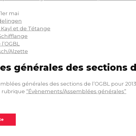
 1er mai
delingen
 Kayl et de Tétange
Schifflange
 l’OGBL
sch/Alzette
s générales des sections 
emblées générales des sections de l’OGBL pour 2013
t, rubrique
“Évènements/Assemblées générales”
te