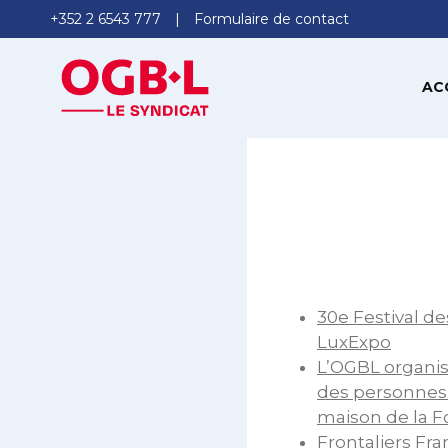
+352 2 6543 777
Formulaire de contact
AC
30e Festival des
LuxExpo
L’OGBL organis
des personnes 
maison de la F
Frontaliers Fra