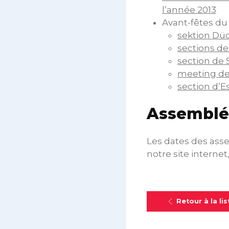
l’année 2013
Avant-fêtes du
sektion Dü
sections de
section de 
meeting de
section d’E
Assemblée
Les dates des ass
notre site interne
Retour à la lis