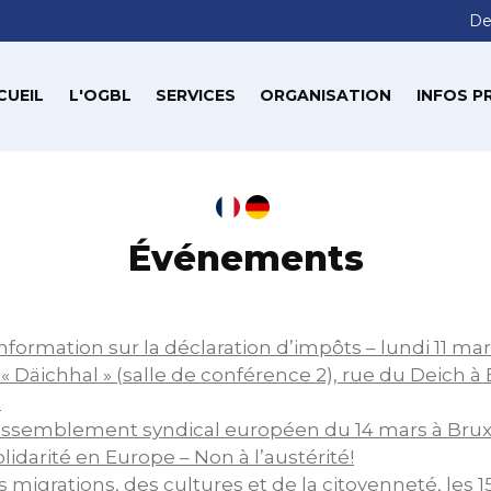
De
CUEIL
L'OGBL
SERVICES
ORGANISATION
INFOS P
Événements
formation sur la déclaration d’impôts – lundi 11 mars
« Däichhal » (salle de conférence 2), rue du Deich à 
.
rassemblement syndical européen du 14 mars à Brux
olidarité en Europe – Non à l’austérité!
 migrations, des cultures et de la citoyenneté, les 15,