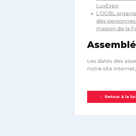
LuxExpo
L’OGBL organis
des personnes 
maison de la F
Assemblée
Les dates des ass
notre site interne
Retour à la lis