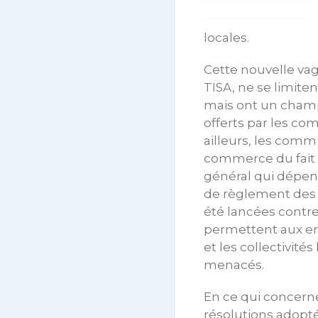
locales.
Cette nouvelle vag
TISA, ne se limit
mais ont un champ 
offerts par les co
ailleurs, les comm
commerce du fait d
général qui dépen
de règlement des l
été lancées contre
permettent aux ent
et les collectivité
menacés.
En ce qui concerne
résolutions adopté