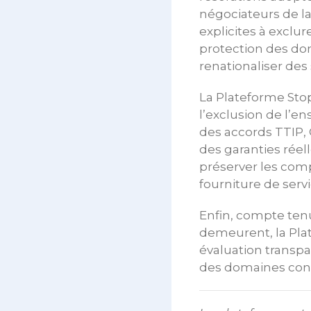
négociateurs de l
explicites à exclu
protection des don
renationaliser de
La Plateforme Stop 
l’exclusion de l’e
des accords TTIP,
des garanties rée
préserver les comp
fourniture de servi
Enfin, compte tenu
demeurent, la Plat
évaluation transpa
des domaines con