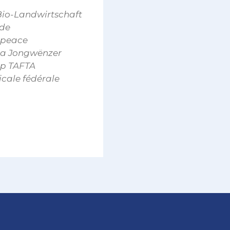
 Bio-Landwirtschaft
 de
npeace
n a Jongwënzer
op TAFTA
cale fédérale