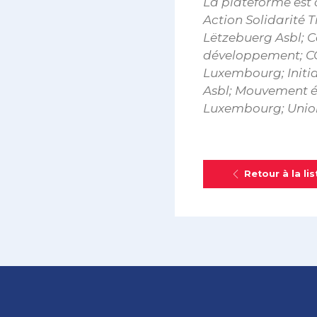
La plateforme est
Action Solidarité 
Lëtzebuerg Asbl; 
développement; C
Luxembourg; Initi
Asbl; Mouvement éc
Luxembourg; Union
Retour à la lis