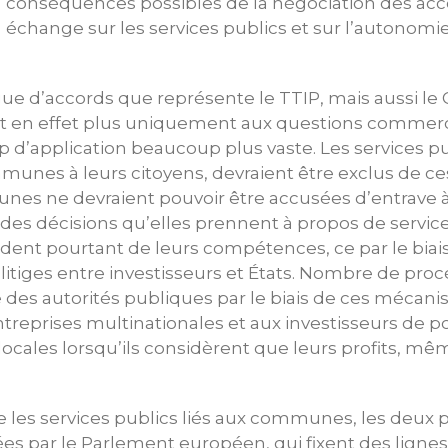
conséquences possibles de la négociation des acco
échange sur les services publics et sur l’autonomie
ue d’accords que représente le TTIP, mais aussi le
ent en effet plus uniquement aux questions commerc
d’application beaucoup plus vaste. Les services pu
mmunes à leurs citoyens, devraient être exclus de ce
unes ne devraient pouvoir être accusées d’entrave à 
es décisions qu’elles prennent à propos de service
dent pourtant de leurs compétences, ce par le bi
itiges entre investisseurs et États. Nombre de pro
 des autorités publiques par le biais de ces mécani
reprises multinationales et aux investisseurs de po
s locales lorsqu’ils considèrent que leurs profits, mê
 les services publics liés aux communes, les deux p
es par le Parlement européen, qui fixent des ligne