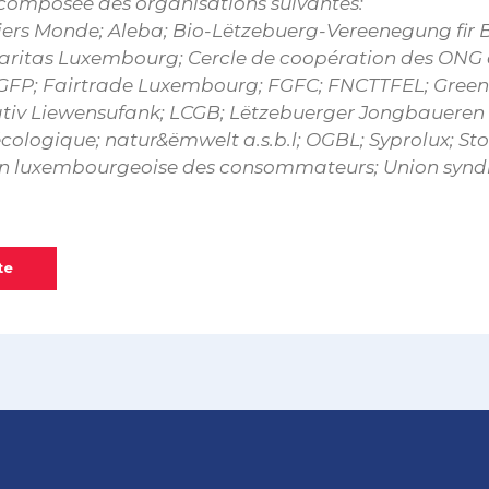
 composée des organisations suivantes:
Tiers Monde; Aleba; Bio-Lëtzebuerg-Vereenegung fir
Caritas Luxembourg; Cercle de coopération des ONG
GFP; Fairtrade Luxembourg; FGFC; FNCTTFEL; Gree
ativ Liewensufank; LCGB; Lëtzebuerger Jongbauere
ologique; natur&ëmwelt a.s.b.l; OGBL; Syprolux; St
 luxembourgeoise des consommateurs; Union syndi
te