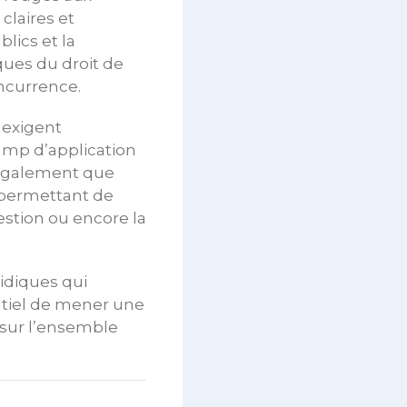
claires et
lics et la
ques du droit de
ncurrence.
t exigent
hamp d’application
 également que
 permettant de
estion ou encore la
idiques qui
entiel de mener une
 sur l’ensemble