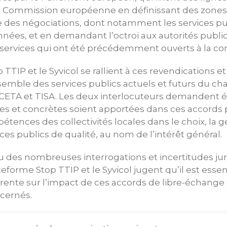
a Commission européenne en définissant des zones 
re des négociations, dont notamment les services pub
nées, et en demandant l’octroi aux autorités publi
s services qui ont été précédemment ouverts à la co
TTIP et le Syvicol se rallient à ces revendications e
nsemble des services publics actuels et futurs du c
 CETA et TISA. Les deux interlocuteurs demandent
lles et concrètes soient apportées dans ces accords
étences des collectivités locales dans le choix, la g
ces publics de qualité, au nom de l’intérêt général.
 des nombreuses interrogations et incertitudes jur
eforme Stop TTIP et le Syvicol jugent qu’il est ess
rente sur l’impact de ces accords de libre-échange
cernés.