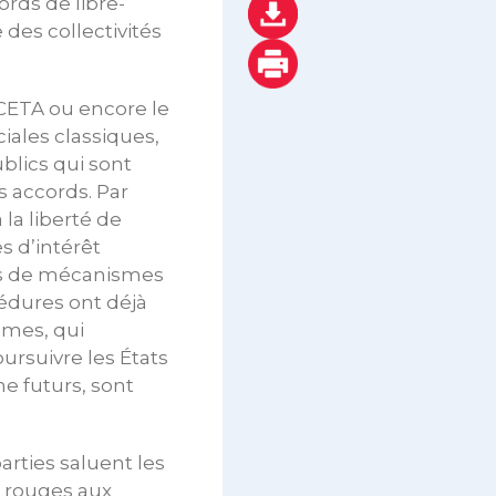
rds de libre-
 des collectivités
 CETA ou encore le
iales classiques,
blics qui sont
s accords. Par
la liberté de
s d’intérêt
ais de mécanismes
cédures ont déjà
smes, qui
ursuivre les États
me futurs, sont
arties saluent les
s rouges aux