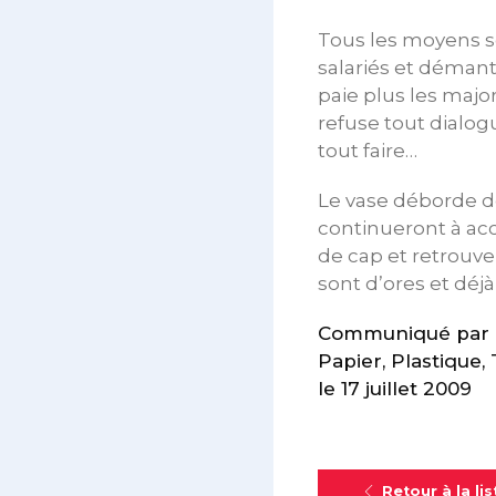
Tous les moyens se
salariés et démante
paie plus les majo
refuse tout dialogu
tout faire…
Le vase déborde déf
continueront à acc
de cap et retrouve 
sont d’ores et dé
Communiqué par le
Papier, Plastique,
le 17 juillet 2009
Retour à la lis