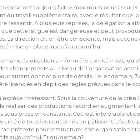
entreprise ont toujours fait le maximum pour assurer 
nt du travail supplémentaire, avec le résultat que la
 ressentir. A plusieurs reprises, la délégation a atti
ait que cette fatigue est dangereuse et peut provoqu
ves. La direction dit en être consciente, mais aucune
 été mise en place jusqu’à aujourd’hui.
semaine, la direction a informé le comité mixte qu’e
es changements au niveau de l’organisation admini
 pour autant donner plus de détails. Le lendemain, 3 
été licenciés en dépit des règles prévues dans le cod
d’espèce intéressant. Sous la couverture de la cris
 de réaliser des productions record en augmentant 
és sous pression constante. Ceci est intolérable et d
sécurité de tous les concernés en pâtissent. D’autre p
me prétexte pour restructurer son organisation et p
tifs aujourd’hui. Et qui demain?