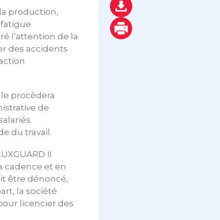
la production,
 fatigue
ré l’attention de la
er des accidents
 action
lle procèdera
strative de
salariés
e du travail.
e LUXGUARD II
la cadence et en
oit être dénoncé,
art, la société
our licencier des