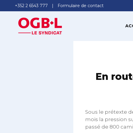
+352 2 6543 777
Formulaire de contact
AC
En rout
Sous le prétexte d
mois la pression su
passé de 800 cami