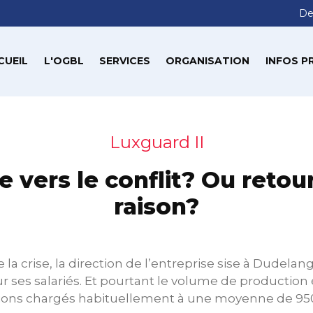
De
CUEIL
L'OGBL
SERVICES
ORGANISATION
INFOS P
Luxguard II
e vers le conflit? Ou retour
raison?
e la crise, la direction de l’entreprise sise à Dudel
r ses salariés. Et pourtant le volume de production e
ons chargés habituellement à une moyenne de 950