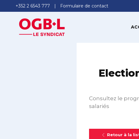
+352 2 6543 777
Formulaire de contact
AC
Electio
Consultez le prog
salariés
Retour à la lis