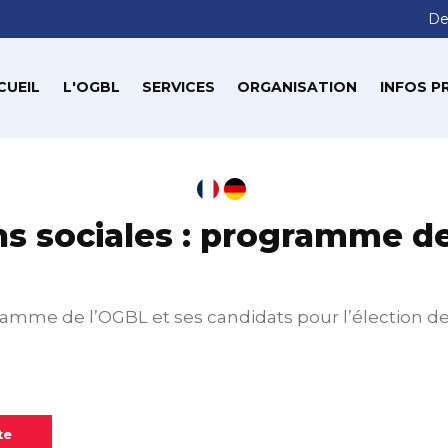
De
CUEIL
L'OGBL
SERVICES
ORGANISATION
INFOS P
ns sociales : programme d
ramme de l’OGBL et ses candidats pour l’élection d
te