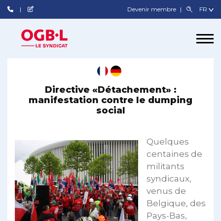
Devenir membre
Directive «Détachement» :
manifestation contre le dumping
social
Quelques
centaines de
militants
syndicaux,
venus de
Belgique, des
Pays-Bas,