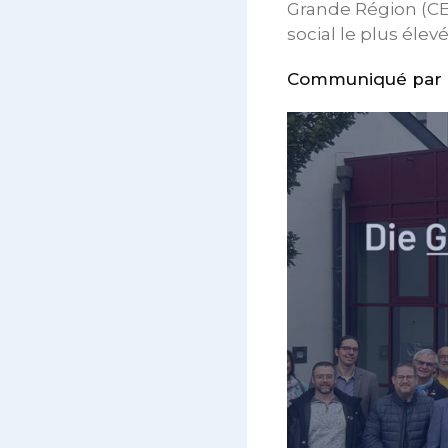
Grande Région (CES
social le plus élev
Communiqué par le