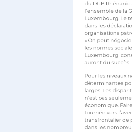
du DGB Rhénanie-P
l’ensemble de la 
Luxembourg. Le ter
dans les déclarat
organisations patr
« On peut négocier
les normes sociale
Luxembourg, constit
auront du succès.
Pour les niveaux n
déterminantes pou
larges. Les dispar
n’est pas seulemen
économique. Faire
tournée vers l’ave
transfrontalier de 
dans les nombreus