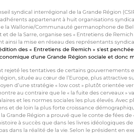
nseil syndical interrégional de la Grande Région (C
adhérents appartenant à huit organisations syndica
e la Wallonie/Communauté germanophone de Belg
 et de la Sarre, organise ses « Entretiens de Remich
 ainsi la mise en réseau des représentants syndic
édition des « Entretiens de Remich » s’est penchée s
 économique d’une Grande Région sociale et donc 
nt rejeté les tentatives de certains gouvernements e
égion, située au cœur de l’Europe, plus attractive su
n d’une stratégie « low cost » plutôt orientée vers
re au contraire que le « la fuite des cerveaux » va
alaires et les normes sociales les plus élevés. Avec 
ens et de loin la plus forte croissance démographique
la Grande Région a prouvé que le conte de fées de «
histoire à succès que dans les livres idéologiques d
pas dans la réalité de la vie. Selon le président en 