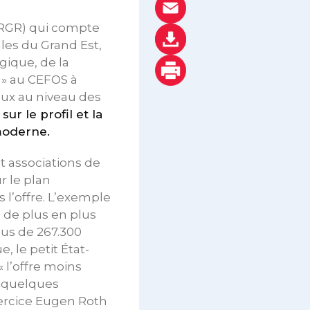
SIRGR) qui compte
les du Grand Est,
ique, de la
 » au CEFOS à
aux au niveau des
ur le profil et la
moderne.
t associations de
r le plan
 l’offre. L’exemple
 de plus en plus
plus de 267.300
, le petit État-
 l’offre moins
e quelques
exercice Eugen Roth