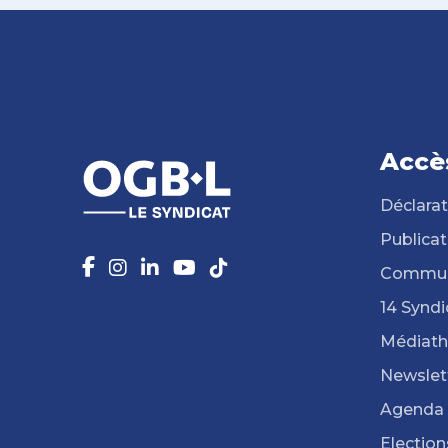
Accè
Déclarat
Publicat
Commun
14 Syndi
Médiat
Newslet
Agenda
Election