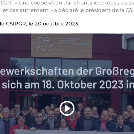
GR). « Une coopération transfrontalière réussie pas
é, et pas autrement. » a déclaré le président de la C
 CSIRGR, le 20 octobre 2023.