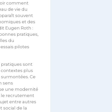
avoir comment
eau de vie du
apparaît souvent
onomiques et des
dit Eugen Roth :
 bonnes pratiques,
lles du
 essais pilotes
 pratiques sont
 contextes plus
re surmontées. Ce
n sens
rise une modernité
et le recrutement
sujet entre autres
social de la