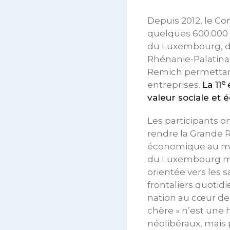
Depuis 2012, le Co
quelques 600.000 
du Luxembourg, d
Rhénanie-Palatinat
Remich permettant
e
entreprises.
La 11
valeur sociale et
Les participants o
rendre la Grande R
économique au moye
du Luxembourg mont
orientée vers les s
frontaliers quotidi
nation au cœur de 
chère » n’est une 
néolibéraux, mais 