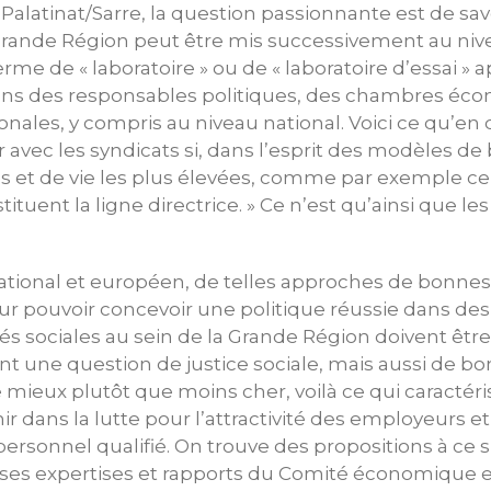
alatinat/Sarre, la question passionnante est de s
Grande Région peut être mis successivement au niv
me de « laboratoire » ou de « laboratoire d’essai » 
ions des responsables politiques, des chambres éc
onales, y compris au niveau national. Voici ce qu’en 
 avec les syndicats si, dans l’esprit des modèles de
s et de vie les plus élevées, comme par exemple ce
uent la ligne directrice. » Ce n’est qu’ainsi que les
ational et européen, de telles approches de bonnes
r pouvoir concevoir une politique réussie dans des
ités sociales au sein de la Grande Région doivent êt
t une question de justice sociale, mais aussi de bo
 mieux plutôt que moins cher, voilà ce qui caracté
nir dans la lutte pour l’attractivité des employeurs 
personnel qualifié. On trouve des propositions à ce 
es expertises et rapports du Comité économique et 