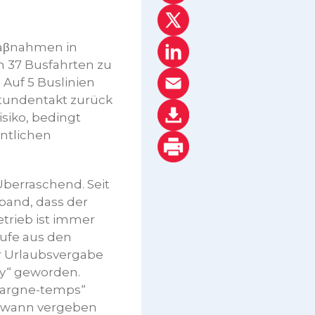
Maβnahmen in
 37 Busfahrten zu
 Auf 5 Buslinien
stundentakt zurück
isiko, bedingt
entlichen
berraschend. Seit
band, dass der
etrieb ist immer
ufe aus den
r Urlaubsvergabe
ry“ geworden.
pargne-temps“
dwann vergeben