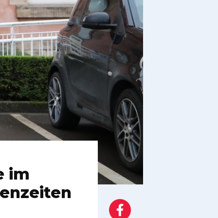
e im
senzeiten