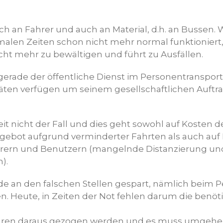
ach an Fahrer und auch an Material, d.h. an Bussen. 
len Zeiten schon nicht mehr normal funktioniert, i
cht mehr zu bewältigen und führt zu Ausfällen.
 gerade der öffentliche Dienst im Personentranspo
täten verfügen um seinem gesellschaftlichen Auftr
zeit nicht der Fall und dies geht sowohl auf Kosten d
gebot aufgrund verminderter Fahrten als auch auf
ahrern und Benutzern (mangelnde Distanzierung un
).
e an den falschen Stellen gespart, nämlich beim Pe
. Heute, in Zeiten der Not fehlen darum die benöt
ren daraus gezogen werden und es muss umgehe