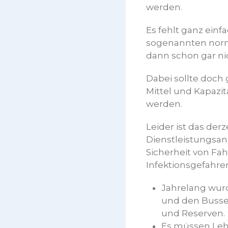
werden.
Es fehlt ganz einf
sogenannten norma
dann schon gar ni
Dabei sollte doch
Mittel und Kapazi
werden.
Leider ist das der
Dienstleistungsan
Sicherheit von F
Infektionsgefahren
Jahrelang wurd
und den Bussen
und Reserven.
Es müssen Leh