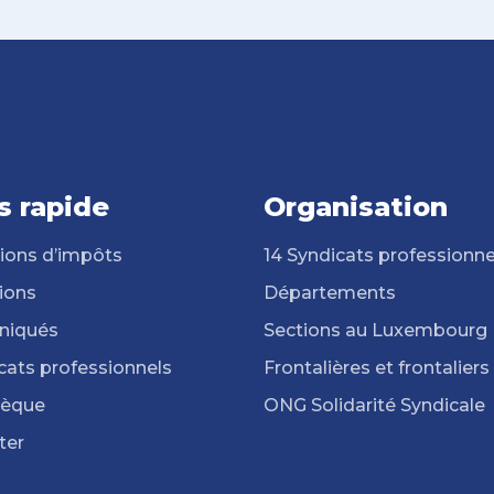
s rapide
Organisation
ions d’impôts
14 Syndicats professionne
ions
Départements
iqués
Sections au Luxembourg
cats professionnels
Frontalières et frontaliers
hèque
ONG Solidarité Syndicale
ter