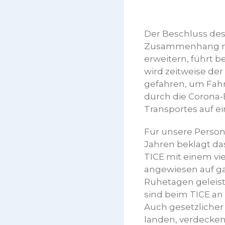
Der Beschluss de
Zusammenhang mit
erweitern, führt b
wird zeitweise de
gefahren, um Fahre
durch die Corona-E
Transportes auf ei
Für unsere Person
Jahren beklagt da
TICE mit einem vie
angewiesen auf ga
Ruhetagen geleis
sind beim TICE an
Auch gesetzliche
landen, verdecke