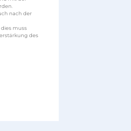
rden.
uch nach der
 dies muss
Verstärkung des