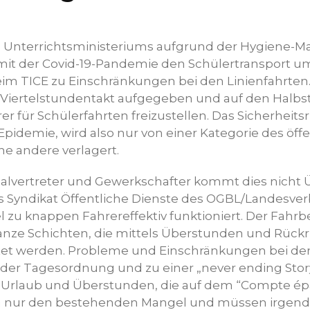
s Unterrichtsministeriums aufgrund der Hygiene-
 der Covid-19-Pandemie den Schülertransport um
eim TICE zu Einschränkungen bei den Linienfahrten.
r Viertelstundentakt aufgegeben und auf den Halb
r für Schülerfahrten freizustellen. Das Sicherheitsr
pidemie, wird also nur von einer Kategorie des öff
ne andere verlagert.
alvertreter und Gewerkschafter kommt dies nicht Ü
s Syndikat Öffentliche Dienste des OGBL/Landesver
l zu knappen Fahrereffektiv funktioniert. Der Fahrb
nze Schichten, die mittels Überstunden und Rückr
tet werden. Probleme und Einschränkungen bei de
 der Tagesordnung und zu einer „never ending Sto
r Urlaub und Überstunden, die auf dem “Compte é
n nur den bestehenden Mangel und müssen irgen