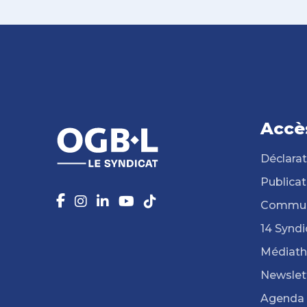
Accè
Déclarat
Publicat
Commun
14 Syndi
Médiat
Newslet
Agenda