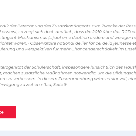
dik der Berechnung des Zusatzkontingents zum Zwecke der Resso
l erweist, so zeigt sich doch deutlich, dass die 2010 über das RGD e
tingent-Mechanismus (…) auf eine deutlich andere und weniger he
htet waren.» Observatoire national de l’enfance, de la jeunesse et 
aluierung und Perspektiven für mehr Chancengerechtigkeit im Ens
rogenität der Schülerschaft, insbesondere hinsichtlich des Ha
alt, machen zusätzliche Maßnahmen notwendig, um die Bildungsc
ern zu verbessern. In diesem Zusammenhang wäre es sinnvoll, ei
rwägung zu ziehen.» Ibid, Seite 9
te