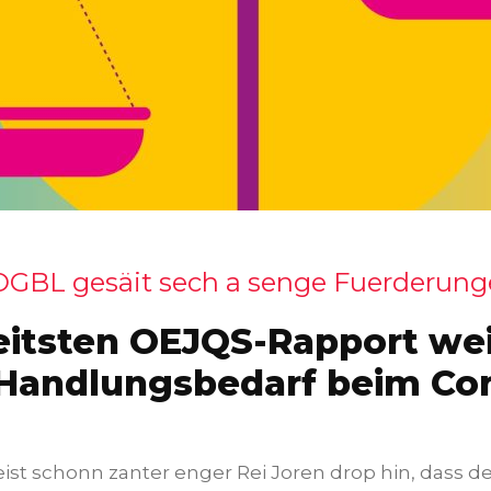
BL gesäit sech a senge Fuerderung
eitsten OEJQS-Rapport wei
Handlungsbedarf beim Co
t schonn zanter enger Rei Joren drop hin, dass de