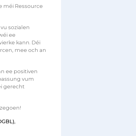
te méi Ressource
vu sozialen
wéi ee
ierke kann. Déi
ourcen, mee och an
n ee positiven
Upassung vum
i gerecht
nzegoen!
OGBL),