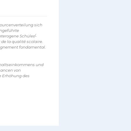
urcenverteilung sich
ingeführte
terogene Schüler/-
de la qualité scolaire.
eignement fondamental.
ushaltseinkommens und
hancen von
ne Erhöhung des