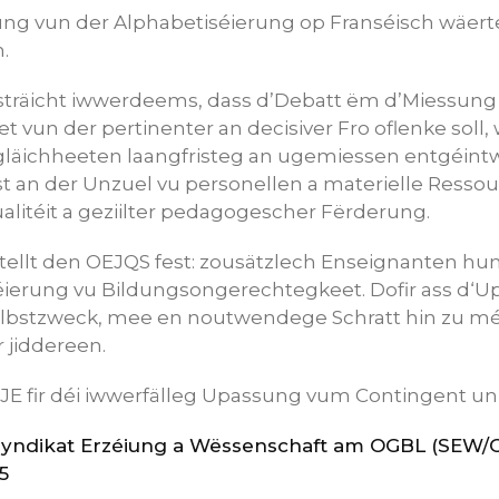
ung vun der Alphabetiséierung op Franséisch wäer
.
räicht iwwerdeems, dass d’Debatt ëm d’Miessung 
 vun der pertinenter an decisiver Fro oflenke soll, 
äichheeten laangfristeg an ugemiessen entgéintw
ust an der Unzuel vu personellen a materielle Ress
alitéit a geziilter pedagogescher Fërderung.
tellt den OEJQS fest: zousätzlech Enseignanten hun
éierung vu Bildungsongerechtegkeet. Dofir ass d‘
lbstzweck, mee en noutwendege Schratt hin zu mé
 jiddereen.
JE fir déi iwwerfälleg Upassung vum Contingent u
yndikat Erzéiung a Wëssenschaft am OGBL (SEW/
5