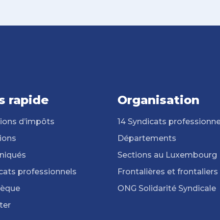
s rapide
Organisation
ions d’impôts
14 Syndicats professionne
ions
Départements
iqués
Sections au Luxembourg
cats professionnels
Frontalières et frontaliers
hèque
ONG Solidarité Syndicale
ter