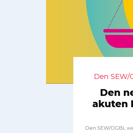
Den SEW/OG
Den n
akuten 
Den SEW/OGBL weis