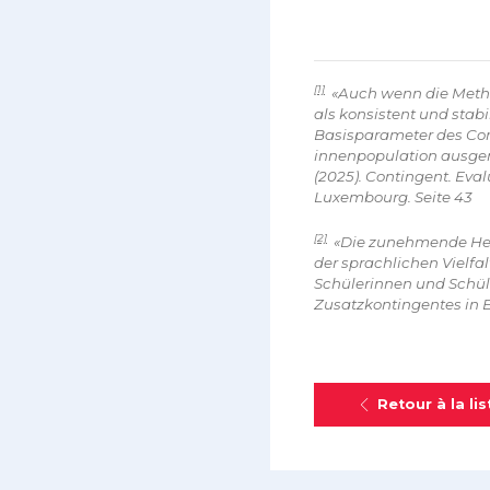
[1]
«Auch wenn die Metho
als konsistent und stabi
Basisparameter des Con
innenpopulation ausgeric
(2025). Contingent. Ev
Luxembourg. Seite 43
[2]
«Die zunehmende Hete
der sprachlichen Vielf
Schülerinnen und Schül
Zusatzkontingentes in E
Retour à la lis