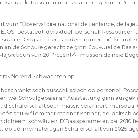
nismus de Besoinen um Terrain net genuch Rechn
t vum “Observatoire national de l’enfance, de la je
(OEJQS) bestätegt: déi aktuell personell Ressourcen 
r sozialer Ongläichheet an der ëmmer méi komplex
n an de Schoule gerecht ze ginn. Souwuel de Basis
[2]
Majoratioun vun 20 Prozent
mussen de neie Beg
gravéierend Schwächten op:
beschränkt sech ausschliisslech op personell Ress
en wéi Schoulgebaier an Ausstattung ginn ausgekl
et d‘Schülerschaft sech massiv verännert: méi sozia
Stéit sou wéi ëmmer manner Kanner, déi däitsch o
h doheem schwätzen. D’Basisparameter, déi 2010 f
et op déi méi heterogen Schülerschaft vun 2025 uge