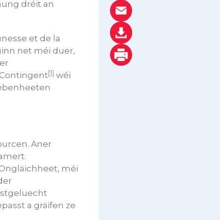
ung dréit an
unesse et de la
ginn net méi duer,
er
[1]
-Contingent
wéi
ebenheeten
ourcen. Aner
amert.
l Ongläichheet, méi
der
estgeluecht
passt a gräifen ze