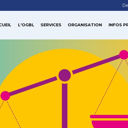
De
CUEIL
L'OGBL
SERVICES
ORGANISATION
INFOS P