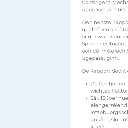
Contingent-Mecha
ugepasst gi muss.
Den neitste Rappor
qualité scolaire” 
fir der wuessende
Sproochesituatiou
och déi méiglech 
ugepasst ginn.
De Rapport deckt 
De Contingent 
wichteg Faktor
Säit 15 Joer hu
elengerzéiend 
lëtzebuergesc
goufen, sinn n
kuerz.