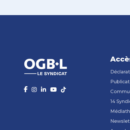
Accè
Déclarat
Publicat
Commun
14 Syndi
Médiat
Newslet