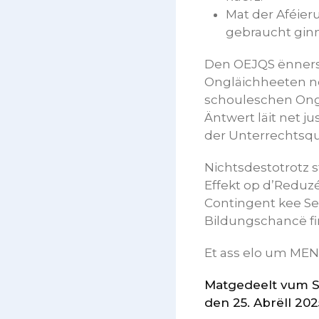
Mat der Aféier
gebraucht ginn
Den OEJQS ënnerst
Ongläichheeten net
schouleschen Ongl
Äntwert läit net j
der Unterrechtsqu
Nichtsdestotrotz s
Effekt op d’Reduz
Contingent kee Se
Bildungschancë fir
Et ass elo um MEN
Matgedeelt vum S
den 25. Abrëll 202