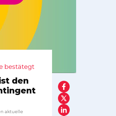
e bestätegt
st den
ntingent
n aktuelle