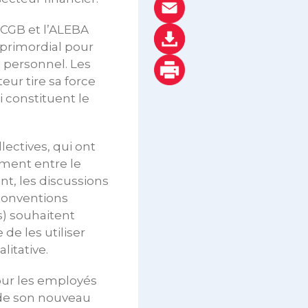
LCGB et l’ALEBA
 primordial pour
 personnel. Les
ur tire sa force
 constituent le
lectives, qui ont
ement entre le
t, les discussions
 conventions
s) souhaitent
de les utiliser
itative.
our les employés
 de son nouveau