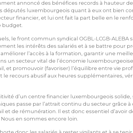
mment annoncé des bénéfices records à hauteur de s
 Les députés luxembourgeois quant à eux ont bien c
teur financier, et lui ont fait la part belle en le renf
e budget.
tuels, le front commun syndical OGBL-LCGB-ALEBA 
ent les intérêts des salariés et à se battre pour pr
, améliorer l’accès à la formation, garantir une mei
ans un secteur vital de l’économie luxembourgeoise,
il, et promouvoir (favoriser) l’équilibre entre vie pro
t le recours abusif aux heures supplémentaires, vér
itivité d’un centre financier luxembourgeois solide, 
niques passe par l’attrait continu du secteur grâce 
ail et de rémunération. Il est donc essentiel d’avoir
s. Nous en sommes encore loin.
horte donc les salariés à rester vigilants et à se teni