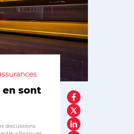
 assurances
 en sont
es discussions
ecteur financier.