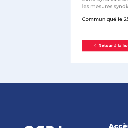
les mesures syndic
Communiqué le 25
Retour à la lis
Accè