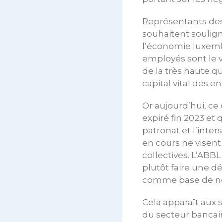
Représentants des
souhaitent soulign
l’économie luxemb
employés sont le v
de la très haute q
capital vital des en
Or aujourd’hui, ce 
expiré fin 2023 et
patronat et l’inte
en cours ne visen
collectives. L’ABB
plutôt faire une d
comme base de négo
Cela apparaît aux
du secteur bancair