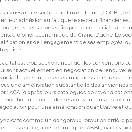
 salariés de ce secteur au Luxembourg, l’OGBL, le 
er leur adhésion au fait que le secteur financier est
ourgeoise et rappeler l’importance cruciale de son
éritable pilier économique du Grand-Duché. Le secte
ualification et de l’engagement de ses employés, qui
treprises.
capital est trop souvent négligé ; les conventions col
 qui sont actuellement en négociation de renouvell
rsyndicale, en sont un enjeu majeur. Malheureusemen
t pas une amélioration substantielle des anciennes
L et l’ACA (d’après leurs catalogues de revendication
étérioration des précédentes conventions plutôt que 
ciation pour une amélioration quantitative et qual
 syndicats comme un dangereux retour en arrière p
e et assurance, alors même que l’ABBL, par la voix