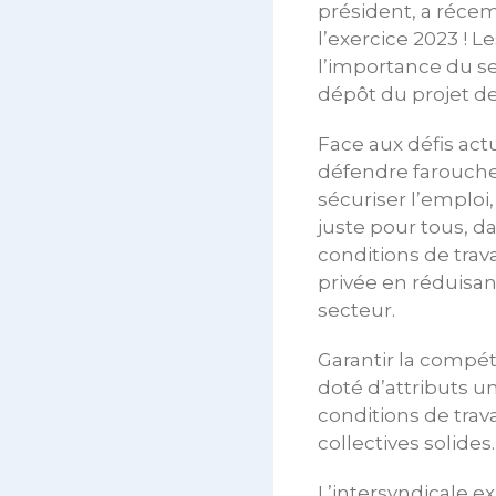
président, a réce
l’exercice 2023 !
l’importance du sec
dépôt du projet d
Face aux défis ac
défendre farouchem
sécuriser l’emploi
juste pour tous, d
conditions de trava
privée en réduisan
secteur.
Garantir la compét
doté d’attributs u
conditions de trav
collectives solide
L’intersyndicale ex