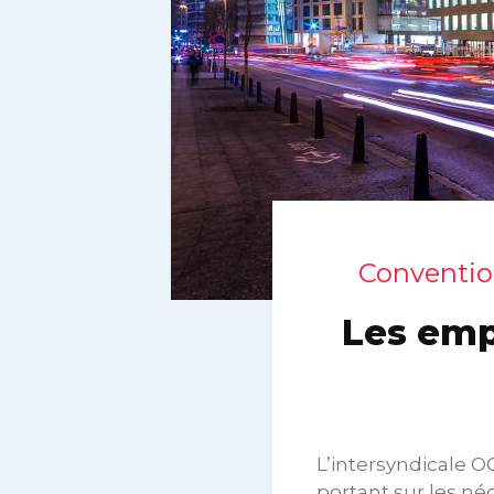
Convention
Les emp
L’intersyndicale O
portant sur les nég