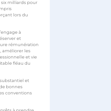
ix milliards pour
ompris
orçant lors du
s’engage à
éserver et
lleure rémunération
 améliorer les
fessionnelle et vie
itable fléau du
substantiel et
à de bonnes
 des conventions
r prêts à prendre