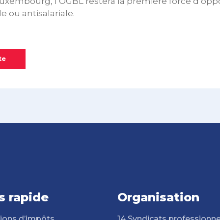
xembourg, l’OGBL restera la première force d’oppo
e ou antisalariale.
te
s rapide
Organisation
ions d’impôts
14 Syndicats professionne