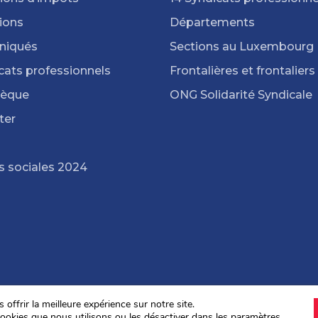
ions
Départements
iqués
Sections au Luxembourg
cats professionnels
Frontalières et frontaliers
hèque
ONG Solidarité Syndicale
ter
s sociales 2024
offrir la meilleure expérience sur notre site.
ookies que nous utilisons ou les désactiver dans les
paramètres
.