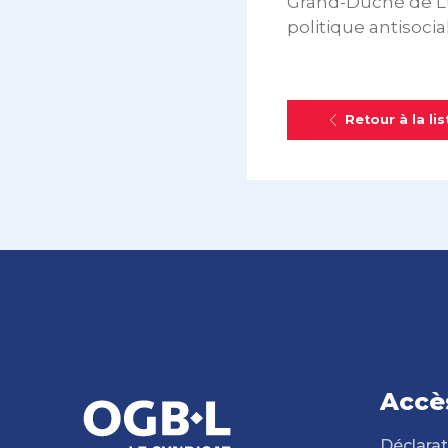
Grand-Duché de Lu
politique antisocial
Retour à la lis
Accè
Déclarat