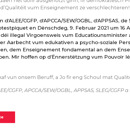
äerf net dofir ausgenotzt ginn, fir demokratesch P
d’Qualitéit vum Enseignement ze verschlechteren!
ren d‘ALEE/CGFP, d‘APCCA/SEW/OGBL, d‘APPSAS, de
estpiquet en Dënschdeg, 9. Februar 2021 um 16 A
 déi illegal Virgoensweis vum Educatiounsminister 
er Aarbecht vum edukativen a psycho-soziale Pers
en, dem Enseignement fondamental an dem Ens
en. Mir hoffen op d’Ënnerstëtzung vum Pouvoir légi
 vun onsem Beruff, a Jo fir eng Schoul mat Qualité
LEE/CGFP, APCCA/SEW/OGBL, APPSAS, SLEG/CGFP a
te