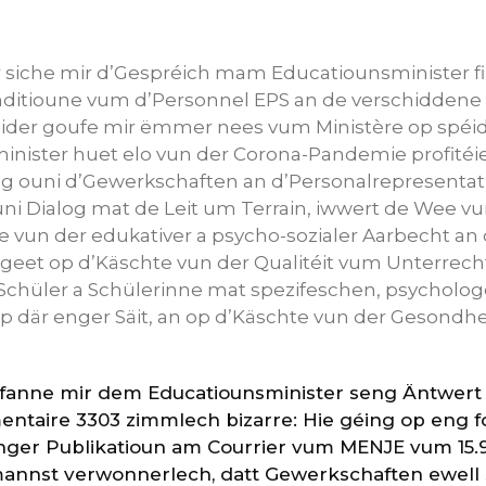
r siche mir d’Gespréich mam Educatiounsminister f
ditioune vum d’Personnel EPS an de verschiddene
eider goufe mir ëmmer nees vum Ministère op spéide
ister huet elo vun der Corona-Pandemie profitéiert
ng ouni d’Gewerkschaften an d’Personalrepresenta
ni Dialog mat de Leit um Terrain, iwwert de Wee vu
 vun der edukativer a psycho-sozialer Aarbecht an
geet op d’Käschte vun der Qualitéit vum Unterrecht
Schüler a Schülerinne mat spezifeschen, psycholo
op där enger Säit, an op d’Käschte vun der Gesond
fanne mir dem Educatiounsminister seng Äntwert v
entaire 3303 zimmlech bizarre: Hie géing op eng f
nger Publikatioun am Courrier vum MENJE vum 15.
mannst verwonnerlech, datt Gewerkschaften ewell