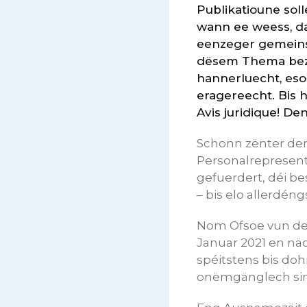
Publikatioune sol
wann ee weess, da
eenzeger gemeins
dësem Thema bezun
hannerluecht, eso
eragereecht. Bis 
Avis juridique! Den
Schonn zënter dem
Personalrepresen
gefuerdert, déi b
– bis elo allerdéng
Nom Ofsoe vun de
Januar 2021 en n
spéitstens bis doh
onëmgänglech sin