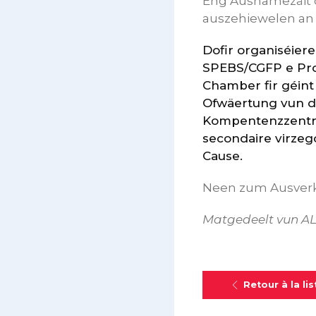
Eng Ausnamezäit d
auszehiewelen an 
Dofir organiséie
SPEBS/CGFP e Prot
Chamber fir géint
Ofwäertung vun d
Kompentenzzentr
secondaire virzego
Cause.
Neen zum Ausverkaf
Matgedeelt vun A
Retour à la lis