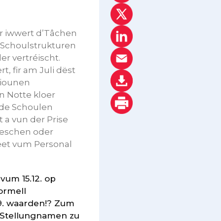
ir iwwert d’Tâchen
 Schoulstrukturen
r vertréischt.
, fir am Juli dëst
tiounen
n Notte kloer
 de Schoulen
 a vun der Prise
geschen oder
heet vum Personal
um 15.12. op
ormell
9. waarden!? Zum
 Stellungnamen zu