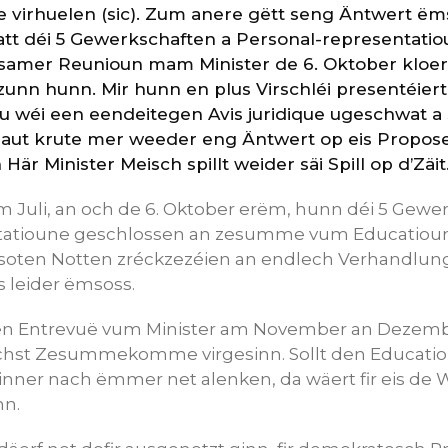
le virhuelen (sic). Zum anere gëtt seng Äntwert ëm
tt déi 5 Gewerkschaften a Personal-representati
amer Reunioun mam Minister de 6. Oktober kloer 
n hunn. Mir hunn en plus Virschléi presentéiert 
u wéi een eendeitegen Avis juridique ugeschwat a 
haut krute mer weeder eng Äntwert op eis Propos
 Här Minister Meisch spillt weider säi Spill op d’Zäit
 Juli, an och de 6. Oktober erëm, hunn déi 5 Gewe
tatioune geschlossen an zesumme vum Educatioun
esoten Notten zréckzezéien an endlech Verhandlu
s leider ëmsoss.
n Entrevuë vum Minister am November an Dezember
ächst Zesummekomme virgesinn. Sollt den Educati
inner nach ëmmer net alenken, da wäert fir eis de 
n.