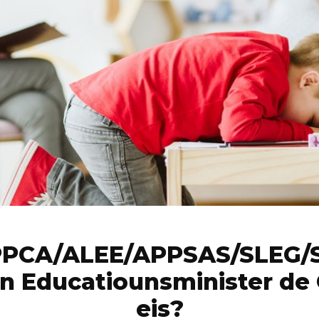
PCA/ALEE/APPSAS/SLEG/
n Educatiounsminister de
eis?