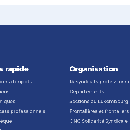
s rapide
Organisation
ions d’impôts
14 Syndicats professionne
ions
Départements
iqués
Sections au Luxembourg
cats professionnels
Frontalières et frontaliers
hèque
ONG Solidarité Syndicale