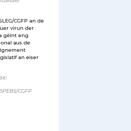
rozesser
 SLEG/CGFP an de
uer virun der
a géint eng
onal aus de
eignement
slatif an eiser
it!
 SPEBS/CGFP