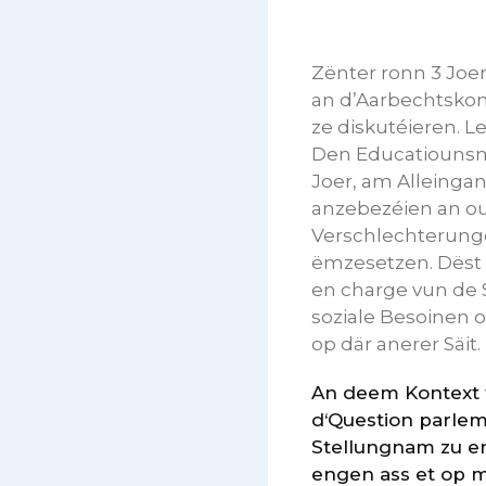
Zënter ronn 3 Joe
an d’Aarbechtskon
ze diskutéieren. L
Den Educatiounsmin
Joer, am Alleinga
anzebezéien an ou
Verschlechterunge
ëmzesetzen. Dëst 
en charge vun de 
soziale Besoinen 
op där anerer Säit.
An deem Kontext 
d‘Question parlem
Stellungnam zu e
engen ass et op 