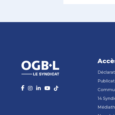
Accè
Déclarat
Publicat
Commun
14 Syndi
Médiat