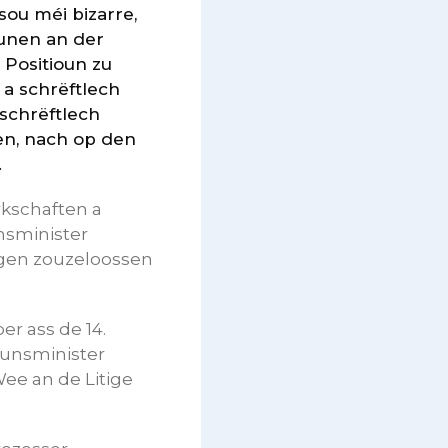
sou méi bizarre,
ounen an der
Positioun zu
a schrëftlech
schrëftlech
en, nach op den
.
rkschaften a
sminister
ngen zouzeloossen
 ass de 14.
ounsminister
Wee an de Litige