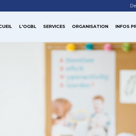
De
CUEIL
L'OGBL
SERVICES
ORGANISATION
INFOS P