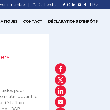
venir membre
Recherche
RATIQUES
CONTACT
DÉCLARATIONS D’IMPÔTS
iers
s aides pour
ce matin devant le
idé l’affaire
s de l‘OGBL.