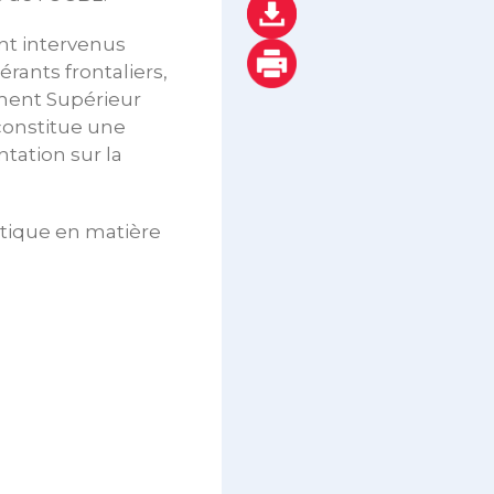
ont intervenus
rants frontaliers,
ement Supérieur
 constitue une
ntation sur la
atique en matière