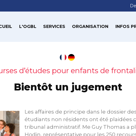
De
CUEIL
L'OGBL
SERVICES
ORGANISATION
INFOS P
rses d’études pour enfants de frontal
Bientôt un jugement
Les affaires de principe dans le dossier de
étudiants non résidents ont été plaidées 
tribunal administratif. Me Guy Thomas a pla
Hodin, représentative pour les 250 recour