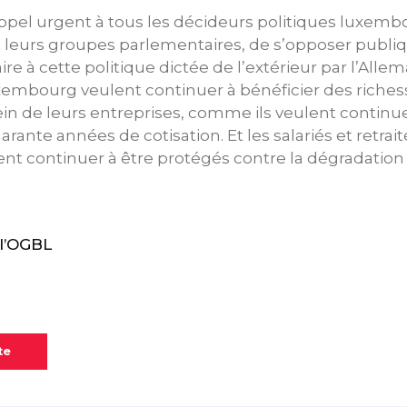
ppel urgent à tous les décideurs politiques luxemb
et leurs groupes parlementaires, de s’opposer publ
ire à cette politique dictée de l’extérieur par l’Alle
xembourg veulent continuer à bénéficier des richess
ein de leurs entreprises, comme ils veulent continue
uarante années de cotisation. Et les salariés et retrai
t continuer à être protégés contre la dégradation
l’OGBL
te