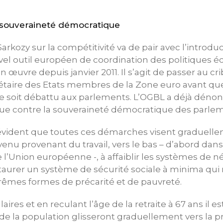
 souveraineté démocratique
-Sarkozy sur la compétitivité va de pair avec l’intro
el outil européen de coordination des politiques 
 œuvre depuis janvier 2011. Il s’agit de passer au cri
gétaire des Etats membres de la Zone euro avant qu
e soit débattu aux parlements. L’OGBL a déjà dénon
e contre la souveraineté démocratique des parlem
 évident que toutes ces démarches visent graduellem
 revenu provenant du travail, vers le bas – d’abord dan
 l’Union européenne -, à affaiblir les systèmes de n
nstaurer un système de sécurité sociale à minima qui
rêmes formes de précarité et de pauvreté.
laires et en reculant l’âge de la retraite à 67 ans il 
 la population glisseront graduellement vers la pré