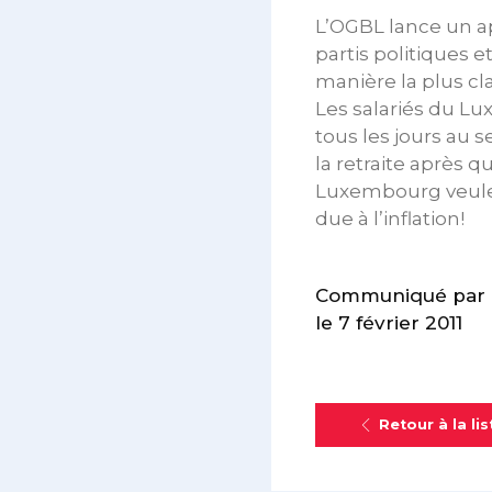
L’OGBL lance un a
partis politiques 
manière la plus cla
Les salariés du Lu
tous les jours au s
la retraite après q
Luxembourg veulen
due à l’inflation!
Communiqué par 
le 7 février 2011
Retour à la lis