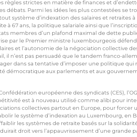
s règles strictes en matière de finances et d’ende
es débats. Parmi les idées les plus contestées se tro
out système d’indexation des salaires et retraites à l’
ite à 67 ans, la politique salariale ainsi que l’inscript
Etats membres d’un plafond maximal de dette publiq
 prise par le Premier ministre luxembourgeois déf
laires et l’autonomie de la négociation collective des
il, il n’est pas persuadé que le tandem franco-allem
ger dans sa tentative d’imposer une politique qui n
rté démocratique aux parlements et aux gouverne
Confédération européenne des syndicats (CES), l’O
étitivité est à nouveau utilisé comme alibi pour inte
iations collectives partout en Europe, pour forcer
 abolir le système d’indexation au Luxembourg, en B
aiblir les systèmes de retraite basés sur la solidarité.
uirait droit vers l’appauvrissement d’une grande pa