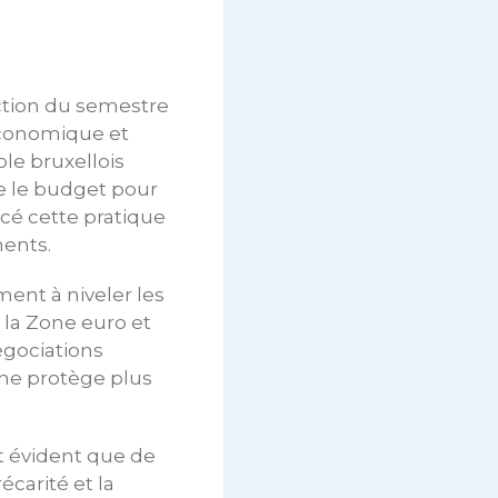
duction du semestre
économique et
ble bruxellois
e le budget pour
cé cette pratique
ents.
ent à niveler les
s la Zone euro et
égociations
 ne protège plus
est évident que de
carité et la