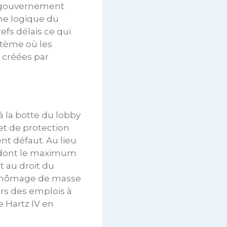
de gouvernement
ne logique du
fs délais ce qui
stème où les
s créées par
à la botte du lobby
et de protection
nt défaut. Au lieu
l dont le maximum
 au droit du
u chômage de masse
rs des emplois à
 Hartz IV en