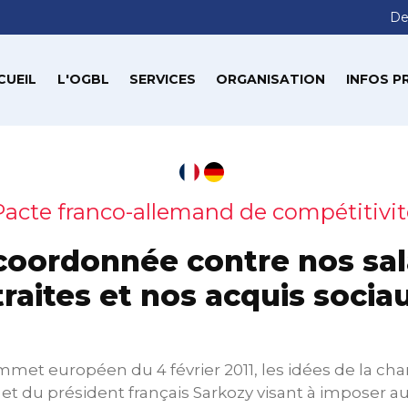
De
CUEIL
L'OGBL
SERVICES
ORGANISATION
INFOS P
Pacte franco-allemand de compétitivit
coordonnée contre nos sala
traites et nos acquis socia
mmet européen du 4 février 2011, les idées de la cha
et du président français Sarkozy visant à imposer 