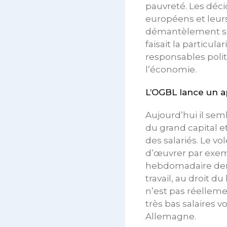
pauvreté. Les déci
européens et leur
démantèlement soci
faisait la particu
responsables polit
l’économie.
L’OGBL lance un a
Aujourd’hui il sem
du grand capital e
des salariés. Le v
d’œuvrer par exem
hebdomadaire deme
travail, au droit
n’est pas réelleme
très bas salaires 
Allemagne.