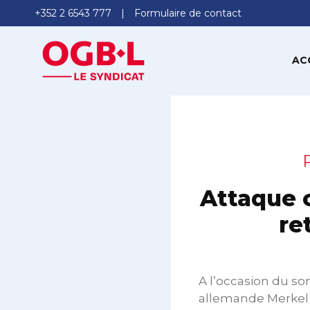
+352 2 6543 777
Formulaire de contact
AC
Attaque 
re
A l’occasion du so
allemande Merkel 