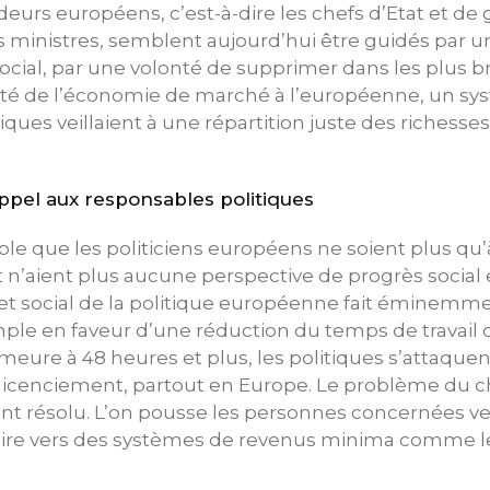
deurs européens, c’est-à-dire les chefs d’Etat et 
s ministres, semblent aujourd’hui être guidés par u
al, par une volonté de supprimer dans les plus bre
larité de l’économie de marché à l’européenne, un sy
iques veillaient à une répartition juste des richesse
ppel aux responsables politiques
ble que les politiciens européens ne soient plus qu’
t n’aient plus aucune perspective de progrès social 
olet social de la politique européenne fait éminemme
ple en faveur d’une réduction du temps de travai
ure à 48 heures et plus, les politiques s’attaquent
 du licenciement, partout en Europe. Le problème d
nt résolu. L’on pousse les personnes concernées ve
voire vers des systèmes de revenus minima comme le