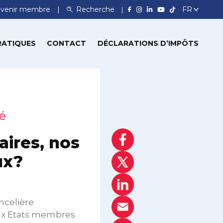
venir membre
Recherche
RATIQUES
CONTACT
DÉCLARATIONS D’IMPÔTS
é
ires, nos
ux?
ncelière
aux Etats membres