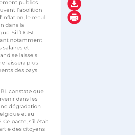
ttement publics
uvent l’abolition
inflation, le recul
ion dans la
ue. Si l’OGBL
endant notamment
 salaires et
and se laisse si
e laissera plus
ments des pays
GBL constate que
rvenir dans les
 une dégradation
elgique et au
 Ce pacte, s’il était
rtie des citoyens