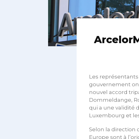
ArcelorM
Les représentants d
gouvernement ont 
nouvel accord trip
Dommeldange, Rodan
qui a une validité 
Luxembourg et les
Selon la direction d
Europe sont à l’or