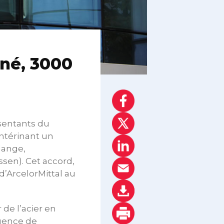
gné, 3000
ésentants du
ntérinant un
dange,
sen). Cet accord,
 d’ArcelorMittal au
r de l’acier en
quence de