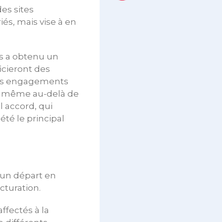
des sites
és, mais vise à en
is a obtenu un
cieront des
 des engagements
s, même au-delà de
l accord, qui
été le principal
d’un départ en
cturation.
ffectés à la