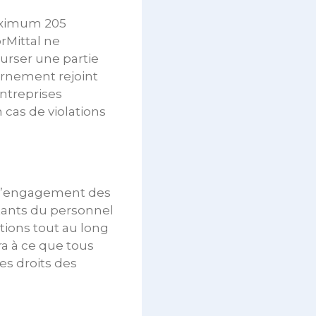
aximum 205
orMittal ne
urser une partie
ernement rejoint
entreprises
 cas de violations
t l’engagement des
ants du personnel
ions tout au long
ra à ce que tous
es droits des