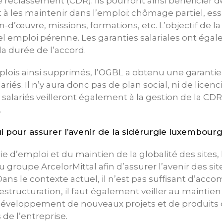
e reclassement (CDR). Ils pourront ainsi bénéficier d
 à les maintenir dans l’emploi: chômage partiel, es
n-d’œuvre, missions, formations, etc. L’objectif de l
l emploi pérenne. Les garanties salariales ont éga
a durée de l’accord.
plois ainsi supprimés, l’OGBL a obtenu une garanti
riés. Il n’y aura donc pas de plan social, ni de licen
salariés veilleront également à la gestion de la CDR 
.
ui pour assurer l’avenir de la sidérurgie luxembour
ie d’emploi et du maintien de la globalité des sites,
 groupe ArcelorMittal afin d’assurer l’avenir des sit
ns le contexte actuel, il n’est pas suffisant d’acco
estructuration, il faut également veiller au maintien
développement de nouveaux projets et de produits 
 de l’entreprise.