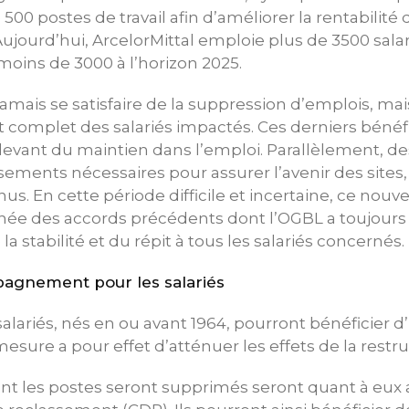
00 postes de travail afin d’améliorer la rentabilité 
jourd’hui, ArcelorMittal emploie plus de 3500 salari
oins de 3000 à l’horizon 2025.
amais se satisfaire de la suppression d’emplois, ma
mplet des salariés impactés. Ces derniers bénéfi
relevant du maintien dans l’emploi. Parallèlement,
sements nécessaires pour assurer l’avenir des site
us. En cette période difficile et incertaine, ce nouve
lignée des accords précédents dont l’OGBL a toujours 
la stabilité et du répit à tous les salariés concernés.
agnement pour les salariés
 salariés, nés en ou avant 1964, pourront bénéficier 
mesure a pour effet d’atténuer les effets de la restru
ont les postes seront supprimés seront quant à eux a