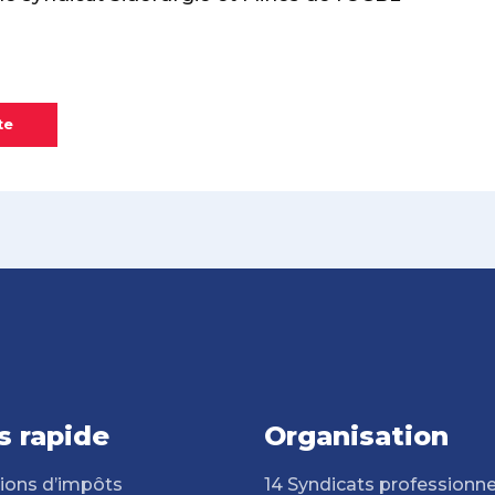
te
s rapide
Organisation
ions d’impôts
14 Syndicats professionne