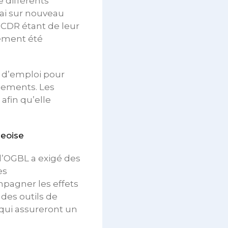
e différents
sai sur nouveau
a CDR étant de leur
lement été
e d’emploi pour
ciements. Les
afin qu’elle
geoise
 l’OGBL a exigé des
es
mpagner les effets
 des outils de
qui assureront un