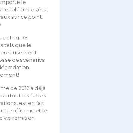
importe le
une tolérance zéro,
aux sur ce point
.
s politiques
s tels que le
alheureusement
 base de scénarios
 dégradation
alement!
rme de 2012 a déjà
surtout les futurs
ations, est en fait
cette réforme et le
e vie remis en