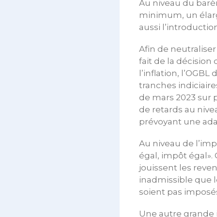
Au niveau du barèm
minimum, un élarg
aussi l’introducti
Afin de neutralise
fait de la décisi
l’inflation, l’OGB
tranches indiciair
de mars 2023 sur p
de retards au niv
prévoyant une adap
Au niveau de l’imp
égal, impôt égal». 
jouissent les revenu
inadmissible que l
soient pas imposé
Une autre grande i