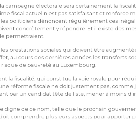
la campagne électorale sera certainement la fiscalité
gime fiscal actuel n’est pas satisfaisant et renforce 
ue les politiciens dénoncent régulièrement ces inégal
oivent concrètement y répondre. Et il existe des me
le permettraient.
es prestations sociales qui doivent être augmenté
effet, au cours des dernières années les transferts s
 risque de pauvreté au Luxembourg.
la fiscalité, qui constitue la voie royale pour réduir
 une réforme fiscale ne doit justement pas, comme je
 par un candidat tête de liste, mener à moins d’i
le digne de ce nom, telle que le prochain gouverne
doit comprendre plusieurs aspects pour apporter pl