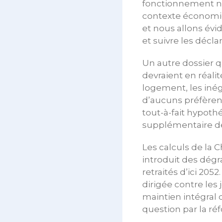
fonctionnement no
contexte économiqu
et nous allons év
et suivre les décl
Un autre dossier q
devraient en réali
logement, les iné
d’aucuns préfèrent
tout-à-fait hypoth
supplémentaire de
Les calculs de la 
introduit des dégr
retraités d’ici 205
dirigée contre les
maintien intégral 
question par la ré