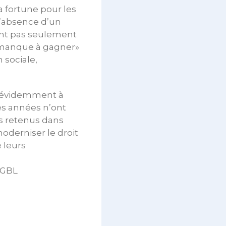
a fortune pour les
l’absence d’un
uent pas seulement
 «manque à gagner»
 sociale,
nt évidemment à
s années n’ont
s retenus dans
oderniser le droit
e leurs
’OGBL