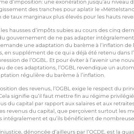
e d’imposition: une exonération jusqu’au niveau du
issement des tranches pour aplatir le «Mëttelstan
on de taux marginaux plus élevés pour les hauts reve
r les hausses d’impôts subies au cours des cinq der
on du gouvernement de ne pas adapter intégralement
L demande une adaptation du barème à l’inflation de l
es, en supplément de ce qui a déjà été retenu dans l’
ression de l’OGBL. Et pour éviter à l’avenir une no
eau de ces adaptations, l’OGBL revendique un autom
tation régulière du barème à l’inflation.
osition des revenus, l’OGBL exige le respect du pri
Cela signifie qu’il faut mettre fin au régime privilég
s du capital par rapport aux salaires et aux retraites.
es revenus du capital, que perçoivent surtout les m
s intégralement et qu’ils bénéficient de nombreuse
njustice, dénoncée d’ailleurs par l’OCDE, est la qua