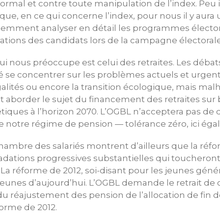
rmal et contre toute manipulation de l’index. Peu 
e, en ce qui concerne l’index, pour nous il y aura 
idemment analyser en détail les programmes élector
arations des candidats lors de la campagne électorale
ui nous préoccupe est celui des retraites. Les débat
té se concentrer sur les problèmes actuels et urgent
galités ou encore la transition écologique, mais m
 aborder le sujet du financement des retraites sur
étiques à l’horizon 2070. L’OGBL n’acceptera pas de
 notre régime de pension — tolérance zéro, ici ég
Chambre des salariés montrent d’ailleurs que la réfo
adations progressives substantielles qui toucheront 
2. La réforme de 2012, soi-disant pour les jeunes génér
 jeunes d’aujourd’hui. L’OGBL demande le retrait de 
du réajustement des pension de l’allocation de fin d
forme de 2012.