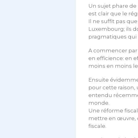
Un sujet phare de 
est clair que le ré
Il ne suffit pas q
Luxembourg; ils d
pragmatiques qui 
A commencer par l
en efficience: en 
moins en moins le
Ensuite évidemment 
pour cette raison,
entendu récemment
monde.
Une réforme fisca
mettre en œuvre, 
fiscale.