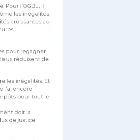
. Pour l’OGBL, il
même les inégalités.
ités croissantes au
sures
es pour regagner
ociaux réduisent de
e les inégalités. Et
 l’ai encore
mpôts pour tout le
ment doit la
us de justice