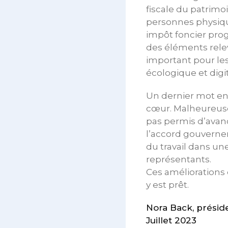
fiscale du patrimo
personnes physique
impôt foncier prog
des éléments rele
important pour les 
écologique et digit
Un dernier mot enc
cœur. Malheureuse
pas permis d’avan
l’accord gouvernem
du travail dans une
représentants.
Ces améliorations 
y est prêt.
Nora Back, présid
Juillet 2023