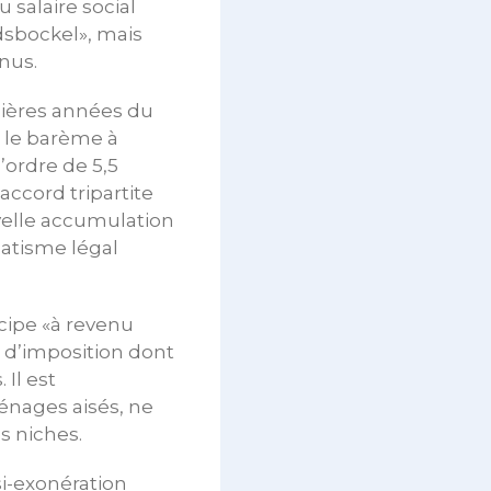
 salaire social
dsbockel», mais
nus.
nières années du
 le barème à
’ordre de 5,5
accord tripartite
uvelle accumulation
atisme légal
ncipe «à revenu
ié d’imposition dont
 Il est
énages aisés, ne
s niches.
si-exonération