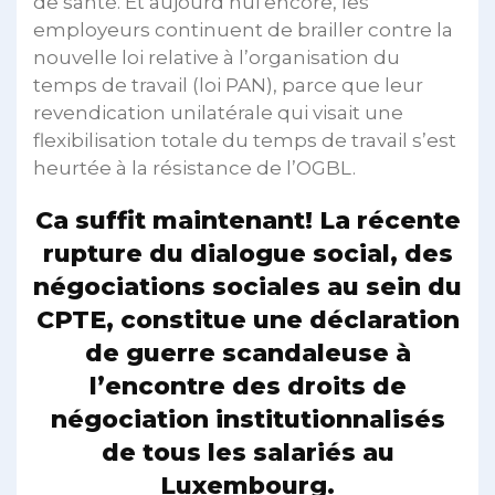
de santé. Et aujourd’hui encore, les
employeurs continuent de brailler contre la
nouvelle loi relative à l’organisation du
temps de travail (loi PAN), parce que leur
revendication unilatérale qui visait une
flexibilisation totale du temps de travail s’est
heurtée à la résistance de l’OGBL.
Ca suffit maintenant! La récente
rupture du dialogue social, des
négociations sociales au sein du
CPTE, constitue une déclaration
de guerre scandaleuse à
l’encontre des droits de
négociation institutionnalisés
de tous les salariés au
Luxembourg.