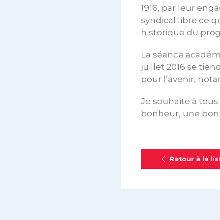
1916, par leur eng
syndical libre ce q
historique du pro
La séance académiq
juillet 2016 se ti
pour l’avenir, no
Je souhaite à tous
bonheur, une bonn
Retour à la lis