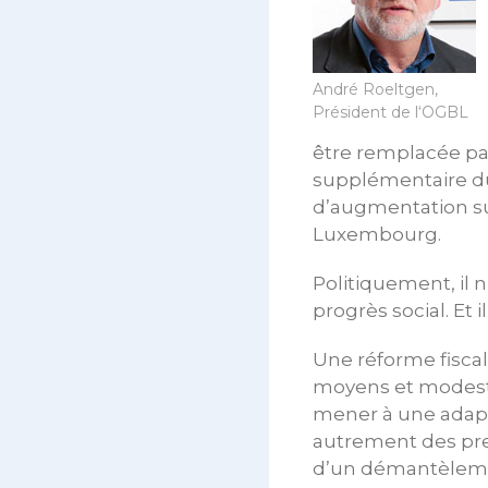
André Roeltgen,
Président de l‘OGBL
être remplacée par
supplémentaire du
d’augmentation sup
Luxembourg.
Politiquement, il 
progrès social. Et 
Une réforme fisca
moyens et modeste
mener à une adapta
autrement des pres
d’un démantèlemen