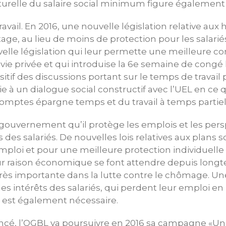
turelle du salaire social minimum figure également à
avail. En 2016, une nouvelle législation relative aux h
ge, au lieu de moins de protection pour les salariés
lle législation qui leur permette une meilleure conc
 vie privée et qui introduise la 6e semaine de congé 
tif des discussions portant sur le temps de travail 
voie à un dialogue social constructif avec l’UEL en ce
comptes épargne temps et du travail à temps partiel
gouvernement qu’il protège les emplois et les persp
 des salariés. De nouvelles lois relatives aux plans s
mploi et pour une meilleure protection individuelle
r raison économique se font attendre depuis longt
rès importante dans la lutte contre le chômage. Un
s intérêts des salariés, qui perdent leur emploi en ra
, est également nécessaire.
ncé, l’OGBL va poursuivre en 2016 sa campagne «Un