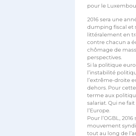
pour le Luxembourg»
2016 sera une ann
dumping fiscal et s
littéralement en t
contre chacun a é
chômage de masse,
perspectives.
Si la politique eu
l’instabilité poli
l’extrême-droite e
dehors. Pour cett
terme aux politiqu
salariat. Qui ne f
l’Europe.
Pour l’OGBL, 2016 
mouvement syndica
tout au long de l’