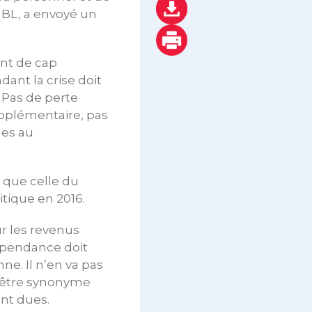
GBL, a envoyé un
ent de cap
dant la crise doit
 Pas de perte
pplémentaire, pas
les au
 que celle du
itique en 2016.
r les revenus
épendance doit
e. Il n’en va pas
s être synonyme
nt dues.