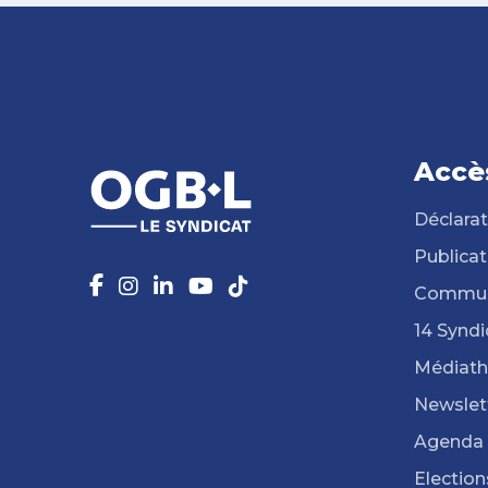
Accè
Déclarat
Publicat
Commun
14 Syndi
Médiat
Newslet
Agenda
Election