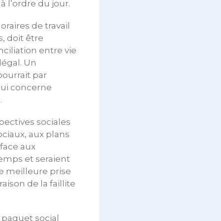
 l’ordre du jour.
oraires de travail
, doit être
iliation entre vie
légal. Un
pourrait par
 qui concerne
.
ectives sociales
ociaux, aux plans
 face aux
emps et seraient
e meilleure prise
ison de la faillite
 paquet social