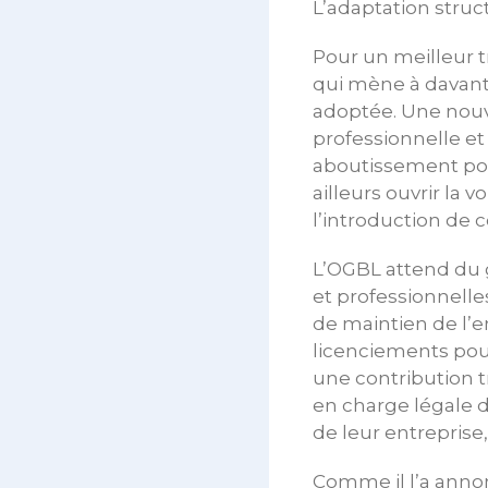
L’adaptation struc
Pour un meilleur tr
qui mène à davanta
adoptée. Une nouve
professionnelle et
aboutissement posi
ailleurs ouvrir la 
l’introduction de 
L’OGBL attend du 
et professionnelles
de maintien de l’e
licenciements pou
une contribution t
en charge légale de
de leur entreprise
Comme il l’a anno