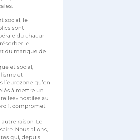
ales.
social, le
blics sont
ibérale du chacun
résorber le
e et du manque de
ue et social,
alisme et
ns l’eurozone qu’en
elés à mettre un
elles» hostiles au
uméro 1, compromet
autre raison. Le
ire. Nous allons,
tes qui, depuis