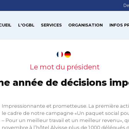
De
CUEIL
L'OGBL
SERVICES
ORGANISATION
INFOS P
Le mot du président
Une année de décisions imp
Impressionnante et prometteuse. La première acti
le cadre de notre campagne «Un paquet social p
– Pour un meilleur travail et un meilleur revenu», qu
novembre à l’hôtel Alvisse plus de 1 000 délégués 