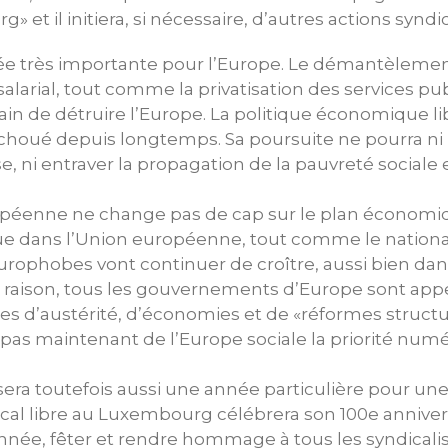
 et il initiera, si nécessaire, d’autres actions syndic
ée très importante pour l’Europe. Le démantèlement 
alarial, tout comme la privatisation des services pu
rain de détruire l’Europe. La politique économique l
choué depuis longtemps. Sa poursuite ne pourra ni 
 ni entraver la propagation de la pauvreté social
ropéenne ne change pas de cap sur le plan économiq
tique dans l’Union européenne, tout comme le nation
urophobes vont continuer de croître, aussi bien da
e raison, tous les gouvernements d’Europe sont app
es d’austérité, d’économies et de «réformes structur
ait pas maintenant de l’Europe sociale la priorité n
sera toutefois aussi une année particulière pour une 
l libre au Luxembourg célébrera son 100e anniversa
année, fêter et rendre hommage à tous les syndicalis