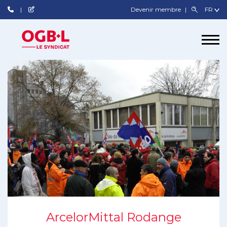
Devenir membre
ArcelorMittal Rodange