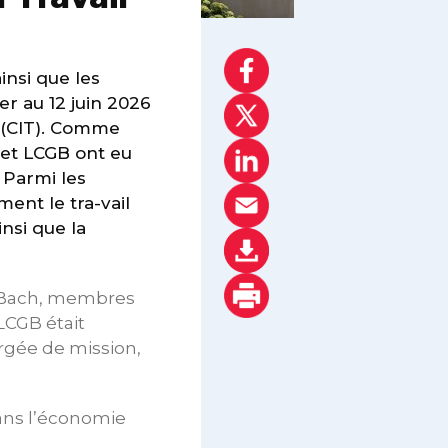
insi que les
er au 12 juin 2026
l (CIT). Comme
 et LCGB ont eu
. Parmi les
ent le tra-vail
insi que la
tt Bach, membres
 LCGB était
rgée de mission,
dans l’économie