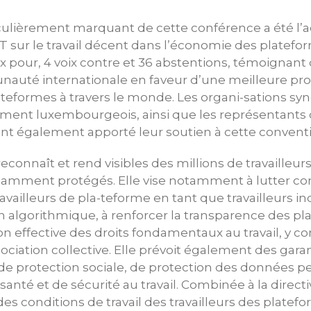
lièrement marquant de cette conférence a été l’a
T sur le travail décent dans l’économie des platefor
x pour, 4 voix contre et 36 abstentions, témoignant 
nauté internationale en faveur d’une meilleure pro
lateformes à travers le monde. Les organi-sations sy
ment luxembourgeois, ainsi que les représentants
t également apporté leur soutien à cette conventi
econnaît et rend visibles des millions de travailleur
samment protégés. Elle vise notamment à lutter con
travailleurs de pla-teforme en tant que travailleurs 
n algorithmique, à renforcer la transparence des pl
ion effective des droits fondamentaux au travail, y co
gociation collective. Elle prévoit également des gara
e protection sociale, de protection des données pe
santé et de sécurité au travail. Combinée à la dire
des conditions de travail des travailleurs des platef