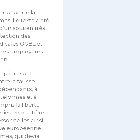
doption de la
mes. Le texte a été
d’un soutien très
tection des
ndicales OGBL et
 des employeurs
on.
s qui ne sont
tre la fausse
indépendants, à
ateformes et à
mpris la liberté
nties en ma-tière
rsonnelles ainsi
ctive européenne
ormes, qui devra