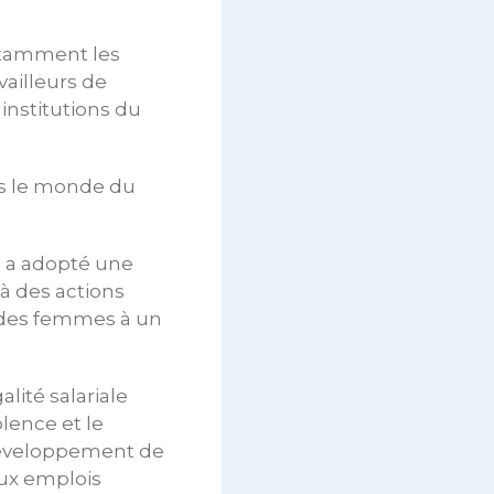
notamment les
vailleurs de
institutions du
ns le monde du
T a adopté une
 à des actions
s des femmes à un
lité salariale
olence et le
 développement de
aux emplois