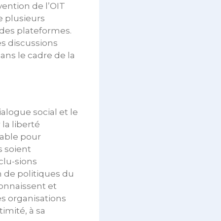
nvention de l’OIT
 plusieurs
 des plateformes.
s discussions
ns le cadre de la
alogue social et le
la liberté
sable pour
s soient
clu-sions
n de politiques du
econnaissent et
es organisations
imité, à sa