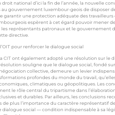
droit national d’ici la fin de l’année, la nouvelle co
 au gouvernement luxembour-geois de disposer de
e garantir une protection adéquate des travailleurs
embourgeois espèrent à cet égard pouvoir mener de
c les représentants patronaux et le gouvernement da
tte directive.
l’OIT pour renforcer le dialogue social
 la CIT ont également adopté une résolution sur le di
résolution souligne que le dialogue social, fondé sur 
a négociation collective, demeure un levier indispen
sformations profondes du monde du travail, qu’elle
conomiques, climatiques ou géopolitiques. Les con
ent le rôle central du tripartisme dans l’élaboratio
inclusives et durables. Par ailleurs, les conclusions r
s de plus l’importance du caractère représentatif d
 dialogue social — condition indispensable à sa légit