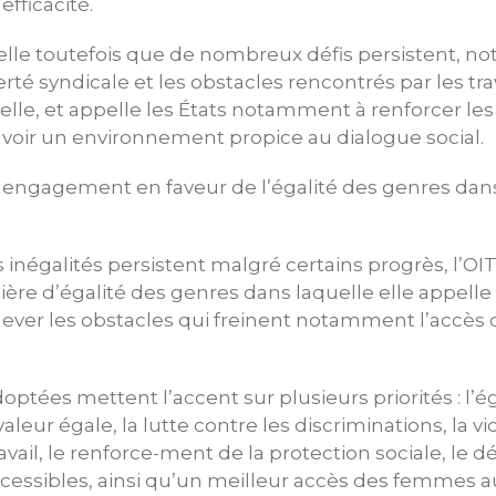
efficacité.
pelle toutefois que de nombreux défis persistent, 
iberté syndicale et les obstacles rencontrés par les tra
lle, et appelle les États notamment à renforcer les 
uvoir un environnement propice au dialogue social.
n engagement en faveur de l’égalité des genres da
 inégalités persistent malgré certains progrès, l’OI
ière d’égalité des genres dans laquelle elle appelle
lever les obstacles qui freinent notamment l’accè
ptées mettent l’accent sur plusieurs priorités : l’éga
valeur égale, la lutte contre les discriminations, la vi
vail, le renforce-ment de la protection sociale, le
ccessibles, ainsi qu’un meilleur accès des femmes 