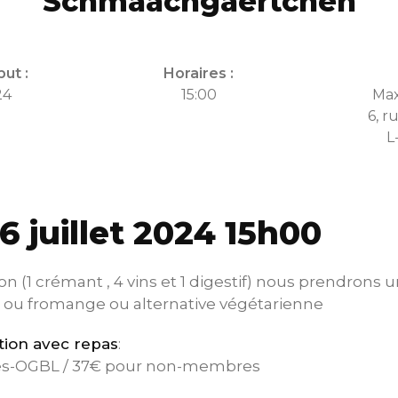
Schmaachgäertchen
ut :
Horaires :
24
15:00
Max
6, r
L
6 juillet 2024 15h00
on (1 crémant , 4 vins et 1 digestif) nous prendrons
s ou fromange ou alternative végétarienne
tion avec repas
:
s-OGBL / 37€ pour non-membres