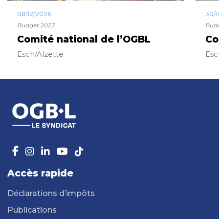
08/12/2026
30/1
Budget 2027
Budg
Comité national de l’OGBL
Co
Esch/Alzette
Esc
Accès rapide
Déclarations d’impôts
Publications