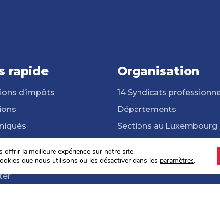
s rapide
Organisation
ions d’impôts
14 Syndicats professionne
ions
Départements
iqués
Sections au Luxembourg
cats professionnels
Frontalières et frontaliers
offrir la meilleure expérience sur notre site.
hèque
ONG Solidarité Syndicale
ookies que nous utilisons ou les désactiver dans les
paramètres
.
ter
s sociales 2024