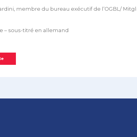
rdini, membre du bureau exécutif de l’OGBL/ Mitgl
e – sous-titré en allemand
te