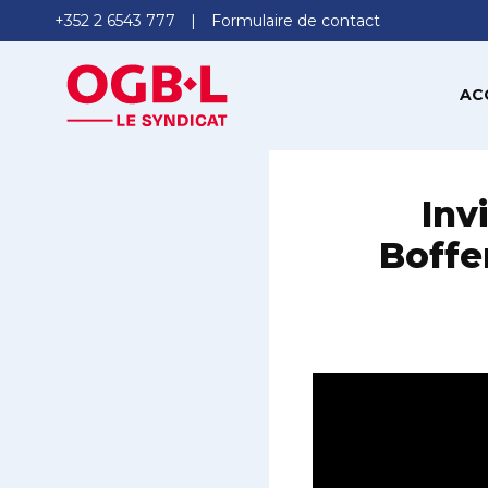
+352 2 6543 777
Formulaire de contact
AC
Inv
Boffe