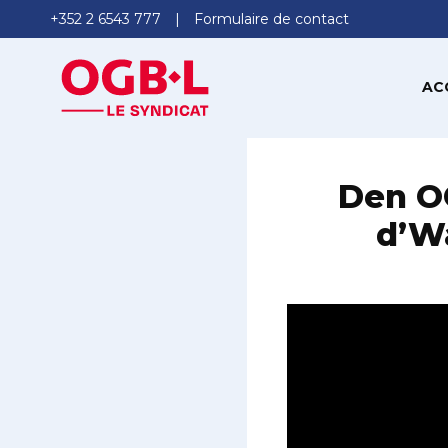
+352 2 6543 777
Formulaire de contact
AC
Den OG
d’W