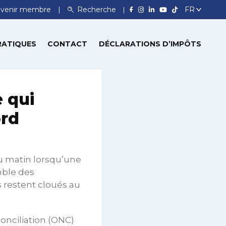
venir membre
Recherche
RATIQUES
CONTACT
DÉCLARATIONS D’IMPÔTS
e qui
ord
 du matin lorsqu’une
mble des
s restent cloués au
conciliation (ONC)