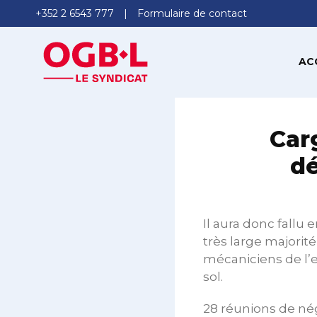
+352 2 6543 777
Formulaire de contact
AC
Carg
dé
Il aura donc fallu 
très large majori
mécaniciens de l’e
sol.
28 réunions de nég