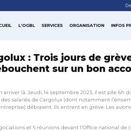
De
CUEIL
L'OGBL
SERVICES
ORGANISATION
INFOS P
olux : Trois jours de grèv
bouchent sur un bon acc
en arriver là. Jeudi, 14 septembre 2023, il est pile 6h
té des salariés de Cargolux (dont notamment l’ense
ntreprise) débraient. Ils entrent en grève. Les avion
ociations et 5 réunions devant l’Office national de 