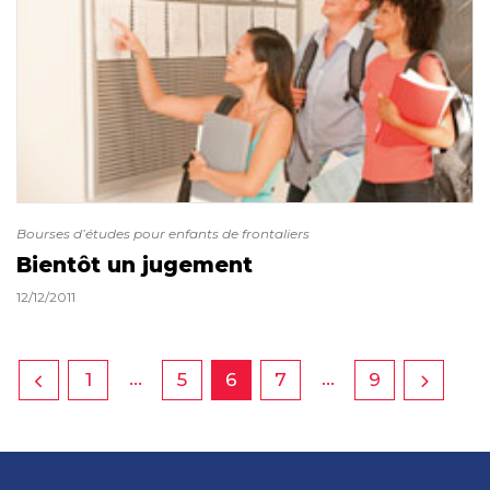
Bourses d’études pour enfants de frontaliers
Bientôt un jugement
12/12/2011
…
…
1
5
6
7
9