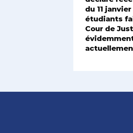
du 11 janvie
étudiants fa
Cour de Just
évidemment 
actuellement