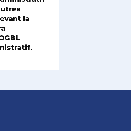
autres
devant la
ra
’OGBL
istratif.