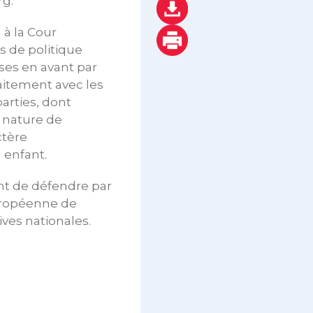
rg.
 à la Cour
s de politique
ses en avant par
raitement avec les
arties, dont
 nature de
ctère
 enfant.
nt de défendre par
européenne de
ves nationales.