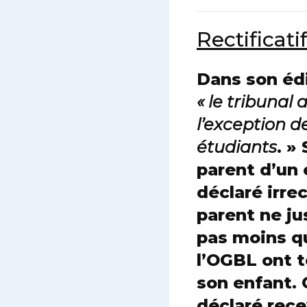
Rectificati
Dans son édit
« le tribunal
l’exception d
étudiants
. »
parent d’un
déclaré irre
parent ne jus
pas moins qu
l’OGBL ont t
son enfant. 
déclaré rece