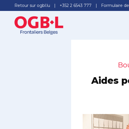
Retour sur ogbl.lu
+352 2 6543 777
Formulaire de
Bou
Aides p