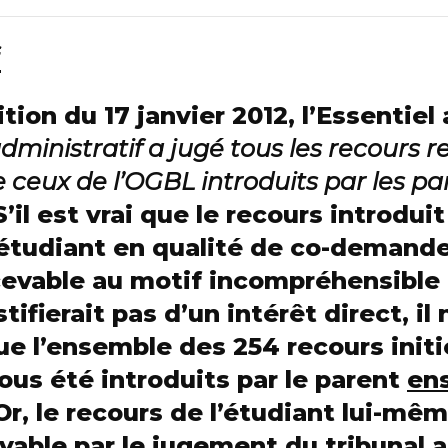
f
ion du 17 janvier 2012, l’Essentiel 
 administratif a jugé tous les recours 
e ceux de l’OGBL introduits par les pa
 S’il est vrai que le recours introduit
 étudiant en qualité de co-demande
cevable au motif incompréhensible
tifierait pas d’un intérêt direct, il 
e l’ensemble des 254 recours initi
ous été introduits par le parent
en
Or, le recours de l’étudiant lui-mê
vable par le jugement du tribunal a