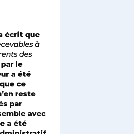
a écrit que
recevables à
rents des
 par le
ur a été
 que ce
n’en reste
és par
semble
avec
me a été
dministratif