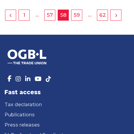
…
…
1
57
58
59
62
Fast access
Tax declaration
Publications
Press releases