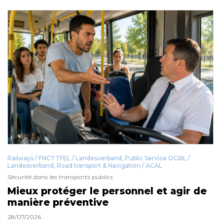
Railways / FNCTTFEL / Landesverband
,
Public Service OGBL /
Landesverband
,
Road transport & Navigation / ACAL
Sécurité dans les transports publics
Mieux protéger le personnel et agir de
manière préventive
28/07/2026