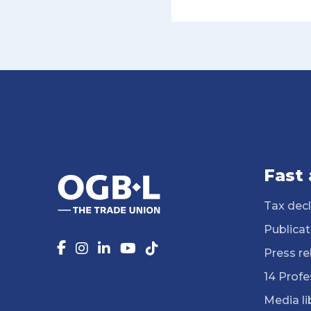
Fast
Tax decl
Publicat
Press re
14 Profe
Media li