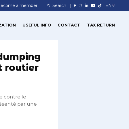
Become a member
Search
ZATION
USEFUL INFO
CONTACT
TAX RETURN
 dumping
t routier
e contre le
résenté par une