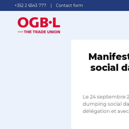
+352 2 6543 777
Contact form
Manifes
social d
Le 24 septembre 20
dumping social dan
délégation et ave