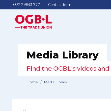
+352 2 6543 777
Contact form
Media Library
Find the OGBL's videos and 
Home
/
Media Library