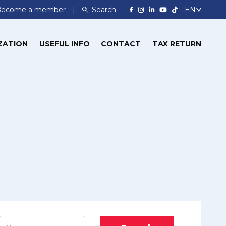
Become a member
Search
ZATION
USEFUL INFO
CONTACT
TAX RETURN