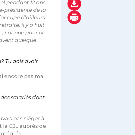
nel pendant 12 ans
e-présidente de la
’occupe d’ailleurs
traite, il y a huit
ée, connue pour ne
avent quelque
e? Tu dois avoir
’ai encore pas mal
 des salariés dont
ouvais pas siéger à
t la CSL auprès de
 intégrés