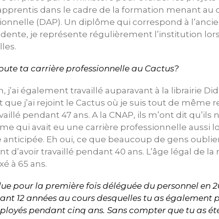
 apprentis dans le cadre de la formation menant au
ionnelle (DAP). Un diplôme qui correspond à l’ancie
idente, je représente régulièrement l’institution lor
les.
 toute ta carrière professionnelle au Cactus?
 j’ai également travaillé auparavant à la librairie Did
que j’ai rejoint le Cactus où je suis tout de même 
ravaillé pendant 47 ans. A la CNAP, ils m’ont dit qu’ils
e qui avait eu une carrière professionnelle aussi l
ite anticipée. Eh oui, ce que beaucoup de gens oublien
t d’avoir travaillé pendant 40 ans. L’âge légal de la 
é à 65 ans.
 élue pour la première fois déléguée du personnel en 
ant 12 années au cours desquelles tu as également p
ployés pendant cinq ans. Sans compter que tu as ét