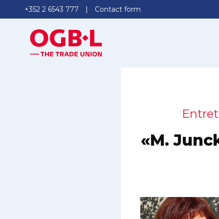
+352 2 6543 777
Contact form
Entret
«M. Junck