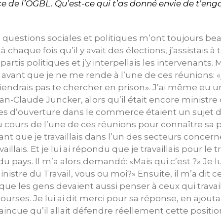
de l’OGBL. Qu’est-ce qui t’as donné envie de t’eng
 questions sociales et politiques m’ont toujours be
chaque fois qu’il y avait des élections, j’assistais à
partis politiques et j’y interpellais les intervenants
avant que je ne me rende à l’une de ces réunions: «j
 viendrais pas te chercher en prison». J’ai même eu u
n-Claude Juncker, alors qu’il était encore ministre d
es d’ouverture dans le commerce étaient un sujet d’
au cours de l’une de ces réunions pour connaître sa p
uant que je travaillais dans l’un des secteurs concerné
illais. Et je lui ai répondu que je travaillais pour le 
pays. Il m’a alors demandé: «Mais qui c’est ?» Je lu
nistre du Travail, vous ou moi?» Ensuite, il m’a dit c
 que les gens devaient aussi penser à ceux qui trava
ourses. Je lui ai dit merci pour sa réponse, en ajouta
incue qu’il allait défendre réellement cette position