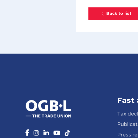
Back to list
Fast
Tax decl
Publicat
Press re