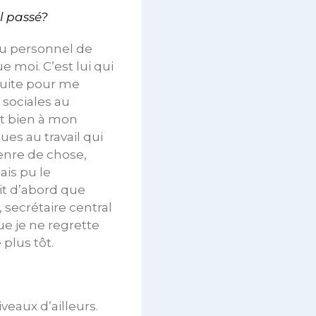
l passé?
du personnel de
e moi. C’est lui qui
 suite pour me
 sociales au
t bien à mon
ues au travail qui
enre de chose,
ais pu le
it d’abord que
, secrétaire central
ue je ne regrette
plus tôt.
eaux d’ailleurs.