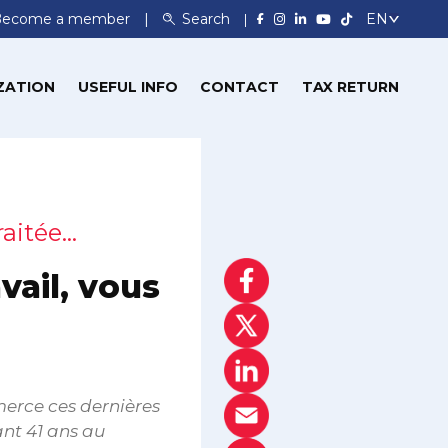
Become a member
Search
ZATION
USEFUL INFO
CONTACT
TAX RETURN
raitée…
vail, vous
merce ces dernières
nt 41 ans au