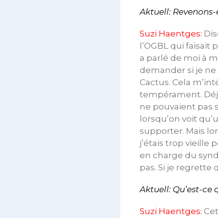
Aktuell: Revenons-
Suzi Haentges:
Dis
l’OGBL qui faisait 
a parlé de moi à m
demander si je ne 
Cactus. Cela m’in
tempérament. Déjà 
ne pouvaient pas s
lorsqu’on voit qu
supporter. Mais lo
j’étais trop vieill
en charge du syndic
pas. Si je regrett
Aktuell: Qu’est-ce 
Suzi Haentges:
Cet