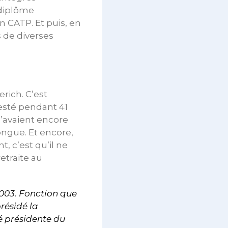
 diplôme
n CATP. Et puis, en
s de diverses
erich. C’est
resté pendant 41
 n’avaient encore
ongue. Et encore,
t, c’est qu’il ne
retraite au
2003. Fonction que
résidé la
é présidente du