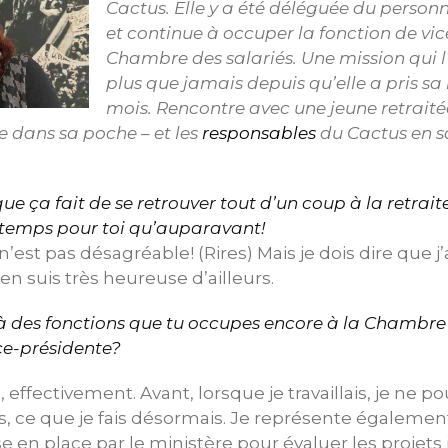
Cactus. Elle y a été déléguée du person
et continue à occuper la fonction de vic
Chambre des salariés. Une mission qui l
plus que jamais depuis qu’elle a pris sa re
mois. Rencontre avec une jeune retrait
e dans sa poche – et les
responsables
du Cactus en s
que ça fait de se retrouver tout d’un coup à la retrait
temps pour toi qu’auparavant!
n’est pas désagréable! (Rires) Mais je dois dire que j
’en suis très heureuse d’ailleurs.
 là des fonctions que tu occupes encore à la Chambre
ice-présidente?
 effectivement. Avant, lorsque je travaillais, je ne p
s, ce que je fais désormais. Je représente égalemen
 en place par le ministère pour évaluer les projets