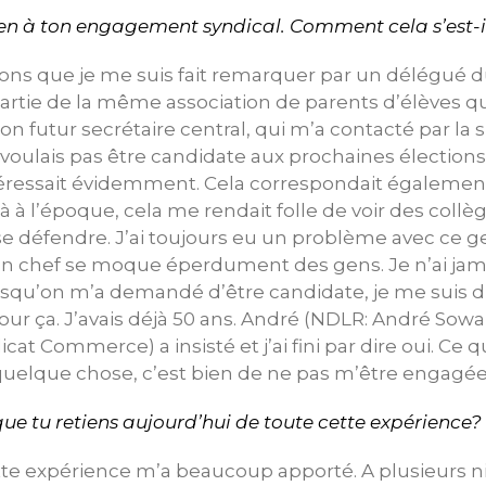
en à ton engagement syndical. Comment cela s’est-i
ons que je me suis fait remarquer par un délégué 
partie de la même association de parents d’élèves qu
on futur secrétaire central, qui m’a contacté par la
voulais pas être candidate aux prochaines élections
téressait évidemment. Cela correspondait égalemen
à l’époque, cela me rendait folle de voir des collèg
e défendre. J’ai toujours eu un problème avec ce g
’un chef se moque éperdument des gens. Je n’ai jam
rsqu’on m’a demandé d’être candidate, je me suis d
e pour ça. J’avais déjà 50 ans. André (NDLR: André Sowa
at Commerce) a insisté et j’ai fini par dire oui. Ce q
e quelque chose, c’est bien de ne pas m’être engagée 
que tu retiens aujourd’hui de toute cette expérience?
te expérience m’a beaucoup apporté. A plusieurs niv