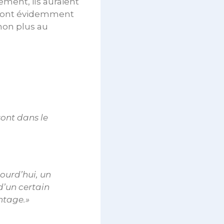
tement, ils auraient
is ont évidemment
 non plus au
 sont dans le
ourd’hui, un
d’un certain
ntage.»