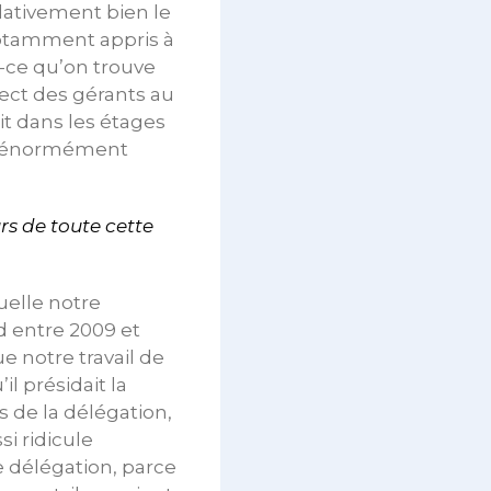
lativement bien le
 notamment appris à
t-ce qu’on trouve
pect des gérants au
ait dans les étages
nt énormément
rs de toute cette
quelle notre
d entre 2009 et
e notre travail de
l présidait la
 de la délégation,
si ridicule
 délégation, parce