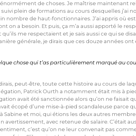
is énormément de choses. Je maîtrise maintenant re
ai suivi plein de formations au cours desquelles j’ai
in nombre de haut-fonctionnaires. J’ai appris où es
ont on a besoin. Et puis, ça m’a aussi apporté le res
t qu’ils me respectaient et je sais aussi ce qui se dis
anière générale, je dirais que ces douze années o
quelque chose qui t’as particulièrement marqué au cou
dirais, peut-être, toute cette histoire au cours de la
légation, Patrick Ourth a notamment était mis à pie
gation avait été sanctionnée alors qu’on ne faisait qu
avait écopé d’une mise-à-pied scandaleuse parce qu’i
à Sabine et moi, qui étions les deux autres membres
 avertissement, avec retenue de salaire. C’était aus
entiment, c’est qu’on ne leur convenait pas comme