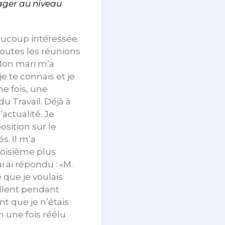
ager au niveau
aucoup intéressée.
 toutes les réunions
. Mon mari m’a
e te connais et je
ne fois, une
u Travail. Déjà à
actualité. Je
osition sur le
s. Il m’a
troisième plus
i ai répondu : «M.
e que je voulais
illent pendant
nt que je n’étais
 une fois réélu.