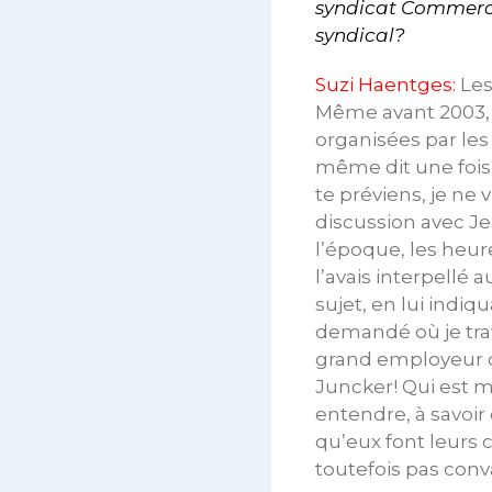
syndicat Commerce 
syndical?
Suzi Haentges:
Les
Même avant 2003, à 
organisées par les 
même dit une fois 
te préviens, je ne
discussion avec Jea
l’époque, les heur
l’avais interpellé 
sujet, en lui indiq
demandé où je trava
grand employeur du 
Juncker! Qui est mi
entendre, à savoir
qu’eux font leurs c
toutefois pas conva