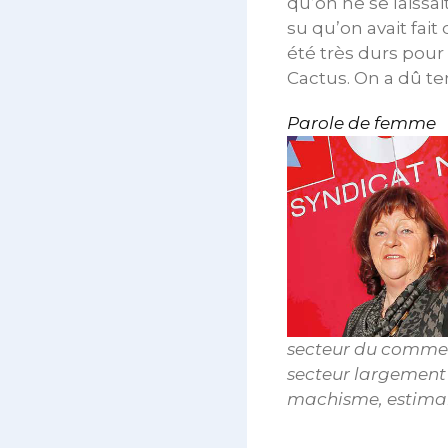
qu’on ne se laissait
su qu’on avait fai
été très durs pour 
Cactus. On a dû te
Parole de femme
secteur du commer
secteur largement 
machisme, estiman