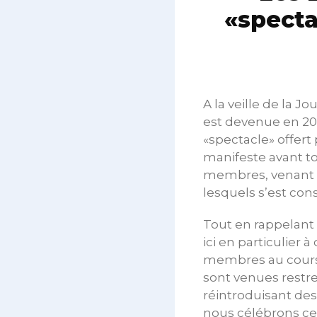
«specta
A la veille de la 
est devenue en 201
«spectacle» offert 
manifeste avant to
membres, venant 
lesquels s’est con
Tout en rappelant
ici en particulier
membres au cours
sont venues restre
réintroduisant des
nous célébrons ce