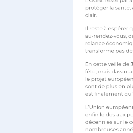
L’OGBL reste par 
protéger la santé,
clair.
Il reste à espérer
au-rendez-vous, dan
relance économique
transforme pas dés
En cette veille de
fête, mais davanta
le projet européen
sont de plus en plu
est finalement qu
L’Union européenn
enfin le dos aux p
décennies sur le 
nombreuses années