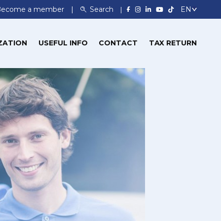
Become a member
Search
ZATION
USEFUL INFO
CONTACT
TAX RETURN