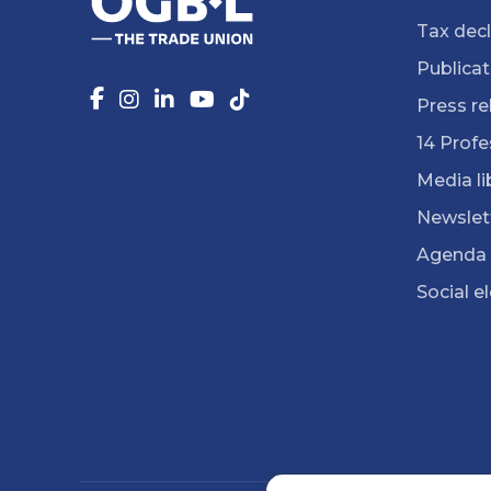
Tax decl
Publicat
Press re
14 Profe
Media li
Newslet
Agenda
Social e