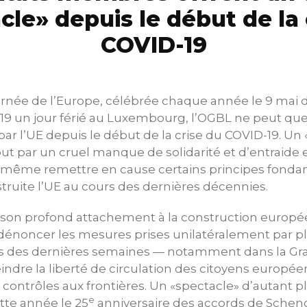
cle» depuis le début de la 
COVID-19
Journée de l’Europe, célébrée chaque année le 9 mai 
9 un jour férié au Luxembourg, l’OGBL ne peut que 
par l’UE depuis le début de la crise du COVID-19. Un
ut par un cruel manque de solidarité et d’entraide e
même remettre en cause certains principes fonda
struite l’UE au cours des dernières décennies.
 son profond attachement à la construction europée
 à dénoncer les mesures prises unilatéralement par p
 des dernières semaines — notamment dans la Gr
indre la liberté de circulation des citoyens europée
 contrôles aux frontières. Un «spectacle» d’autant p
e
tte année le 25
anniversaire des accords de Schen