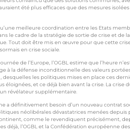
ailleurs convaincu que des solutions communes, ave
 auraient été plus efficaces que des mesures isolées 
 qu’une meilleure coordination entre les Etats mem
s le cadre de la stratégie de sortie de crise et de l
. Tout doit être mis en œuvre pour que cette crise
ormais en crise sociale.
 Journée de l’Europe, l’OGBL estime que l’heure n’es
ge à la défense inconditionnelle des valeurs portées
, desquelles les politiques mises en place ces dern
s éloignées, et ce déjà bien avant la crise. La crise
’un révélateur supplémentaire.
e a définitivement besoin d’un nouveau contrat soc
olitiques néolibérales dévastatrices menées depuis 
continent, comme le revendiquent précisément, de
 déjà, l’OGBL et la Confédération européenne des 