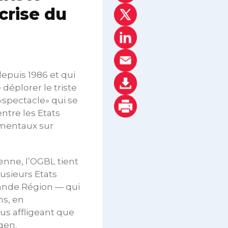
crise du
depuis 1986 et qui
déplorer le triste
 «spectacle» qui se
ntre les Etats
mentaux sur
nne, l’OGBL tient
lusieurs Etats
ande Région — qui
ns, en
lus affligeant que
gen.