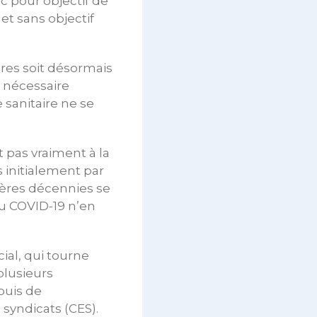
c pour objectif de
et sans objectif
bres soit désormais
a nécessaire
 sanitaire ne se
t pas vraiment à la
 initialement par
ières décennies se
 du COVID-19 n’en
ial, qui tourne
plusieurs
puis de
syndicats (CES).