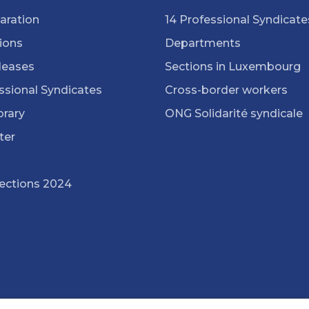
aration
14 Professional Syndicate
ions
Departments
leases
Sections in Luxembourg
ssional Syndicates
Cross-border workers
brary
ONG Solidarité syndicale
ter
lections 2024