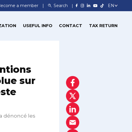
Become a member
Search
ZATION
USEFUL INFO
CONTACT
TAX RETURN
ntions
olue sur
oste
 a dénoncé les