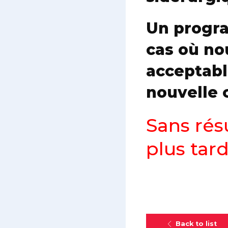
Un progra
cas où no
acceptabl
nouvelle 
Sans résu
plus tar
Back to list