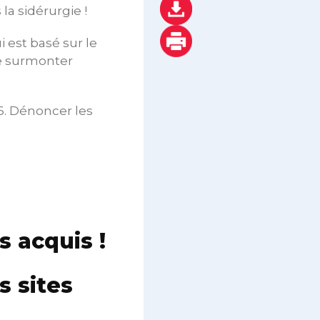
la sidérurgie !
 est basé sur le
de surmonter
16. Dénoncer les
 acquis !
 sites