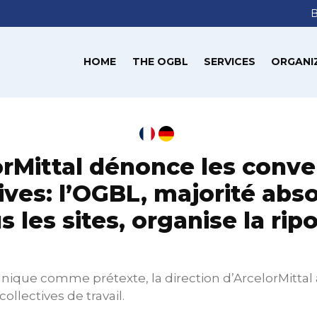
HOME
THE OGBL
SERVICES
ORGANI
orMittal dénonce les conve
ives: l’OGBL, majorité abs
s les sites, organise la rip
unique comme prétexte, la direction d’ArcelorMittal
llectives de travail.