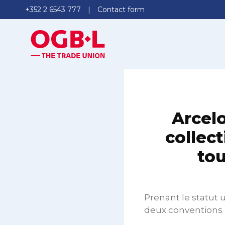
+352 2 6543 777
Contact form
Arcel
collect
tou
Prenant le statut 
deux conventions co