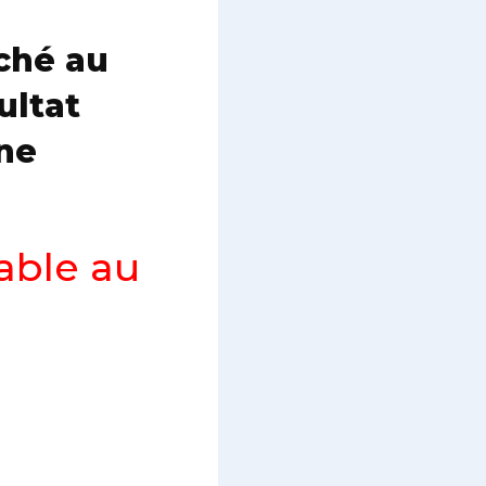
ché au
ultat
une
table au