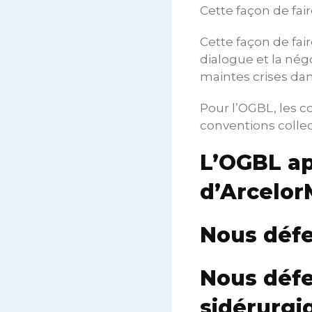
Cette façon de fai
Cette façon de fai
dialogue et la nég
maintes crises dans
Pour l’OGBL, les c
conventions collec
L’OGBL ap
d’ArcelorM
Nous défe
Nous défe
sidérurgi