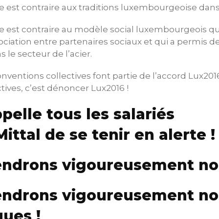
re est contraire aux traditions luxembourgeoise dans 
re est contraire au modèle social luxembourgeois qui
ociation entre partenaires sociaux et qui a permis 
 le secteur de l’acier.
onventions collectives font partie de l’accord Lux20
tives, c’est dénoncer Lux2016 !
pelle tous les salariés
ittal de se tenir en alerte !
ndrons vigoureusement nos
ndrons vigoureusement nos
ques !