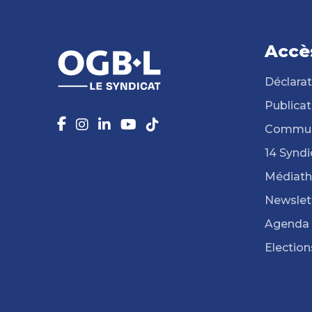
Accè
Déclarat
Publicat
Commun
14 Syndi
Médiat
Newslet
Agenda
Election