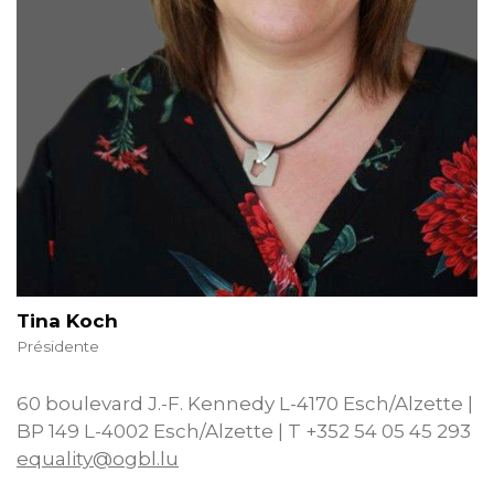
Tina Koch
Présidente
60 boulevard J.-F. Kennedy L-4170 Esch/Alzette |
BP 149 L-4002 Esch/Alzette | T +352 54 05 45 293
equality@ogbl.lu