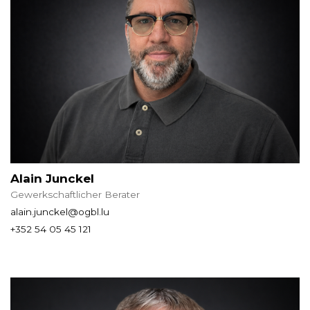
Alain Junckel
Gewerkschaftlicher Berater
alain.junckel@ogbl.lu
+352 54 05 45 121