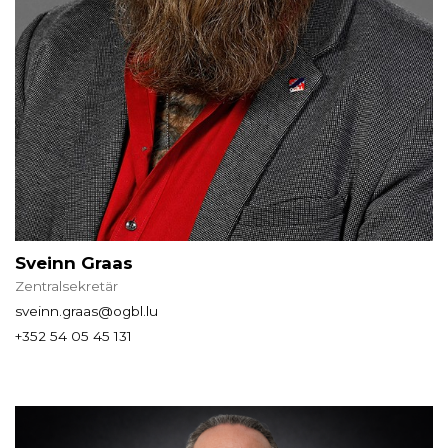
Sveinn Graas
Zentralsekretär
sveinn.graas@ogbl.lu
+352 54 05 45 131