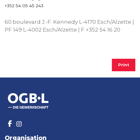
+352 54 05 45 243
60 boulevard J.-F. Kennedy L-4170 Esch/Alzette |
PF 149 L-4002 Esch/Alzette | F +352 54 16 20
Print
Organisation