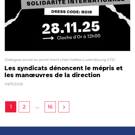
Dialogue social au point mort chez Inditex Luxembourg (ITX)
Les syndicats dénoncent le mépris et
les manœuvres de la direction
06/11/2025
…
1
2
16