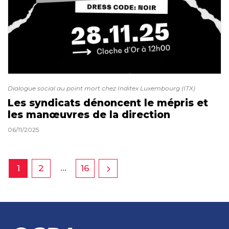
Dialogue social au point mort chez Inditex Luxembourg (ITX)
Les syndicats dénoncent le mépris et
les manœuvres de la direction
06/11/2025
…
1
2
16