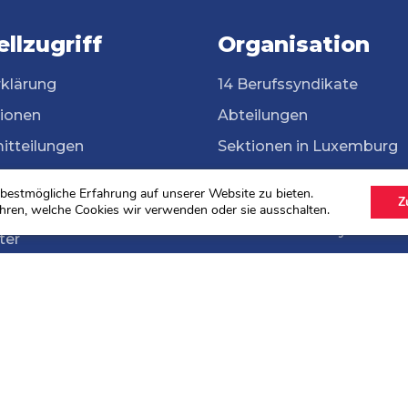
llzugriff
Organisation
rklärung
14 Berufssyndikate
tionen
Abteilungen
itteilungen
Sektionen in Luxemburg
ssyndikate
Grenzgängerinnen und
bestmögliche Erfahrung auf unserer Website zu bieten.
Grenzgänger
Z
ek
hren, welche Cookies wir verwenden oder sie ausschalten.
ONG Solidarité syndicale
ter
ahlen 2024