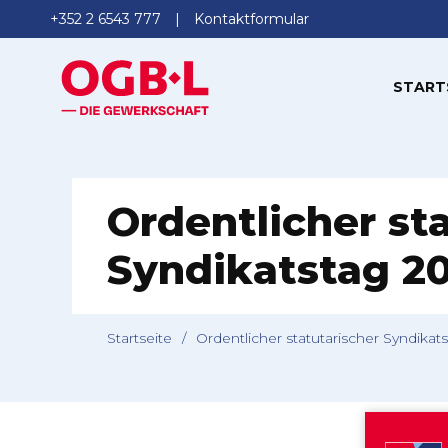
+352 2 6543 777
Kontaktformular
START
Ordentlicher st
Syndikatstag 2
Startseite
/
Ordentlicher statutarischer Syndikat