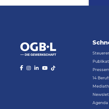
Schne
Steuere
Publika
Pressem
14 Beruf
Mediath
Newslet
Agenda