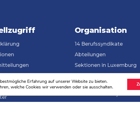
llzugriff
Organisation
rklärung
14 Berufssyndikate
tionen
Abteilungen
itteilungen
Sektionen in Luxemburg
ssyndikate
Grenzgängerinnen und
bestmögliche Erfahrung auf unserer Website zu bieten.
Grenzgänger
Z
ek
hren, welche Cookies wir verwenden oder sie ausschalten.
ONG Solidarité syndicale
ter
ahlen 2024