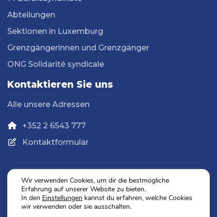
Abteilungen
Sektionen in Luxemburg
Grenzgängerinnen und Grenzgänger
ONG Solidarité syndicale
Kontaktieren Sie uns
Alle unsere Adressen
+352 2 6543 777
Kontaktformular
Wir verwenden Cookies, um dir die bestmögliche
Erfahrung auf unserer Website zu bieten.
Datenschutz
In den
Einstellungen
kannst du erfahren, welche Cookies
Impressum
wir verwenden oder sie ausschalten.