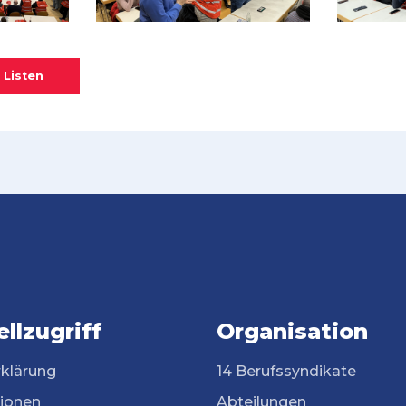
 Listen
llzugriff
Organisation
rklärung
14 Berufssyndikate
tionen
Abteilungen