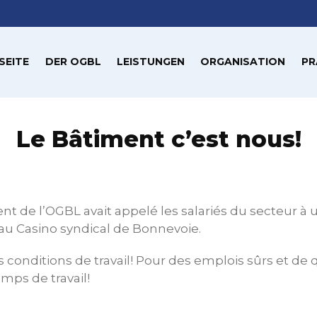
SEITE
DER OGBL
LEISTUNGEN
ORGANISATION
PR
Le Bâtiment c’est nous!
nt de l’OGBL avait appelé les salariés du secteur à
au Casino syndical de Bonnevoie.
conditions de travail! Pour des emplois sûrs et de qu
emps de travail!