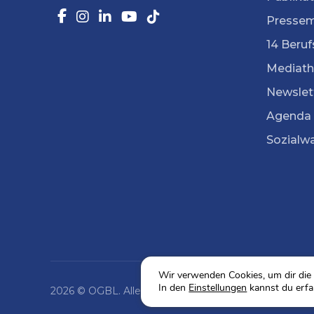
Pressem
14 Beruf
Mediath
Newslet
Agenda
Sozialw
Wir verwenden Cookies, um dir die 
In den
Einstellungen
kannst du erfa
2026 © OGBL. Alle Rechte vorbehalten.