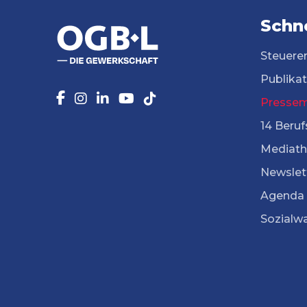
Schne
Steuere
Publika
Pressem
14 Beruf
Mediath
Newslet
Agenda
Sozialw