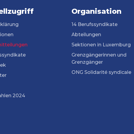
llzugriff
Organisation
rklärung
14 Berufssyndikate
tionen
Abteilungen
itteilungen
Sektionen in Luxemburg
ssyndikate
Grenzgängerinnen und
Grenzgänger
ek
ONG Solidarité syndicale
ter
ahlen 2024