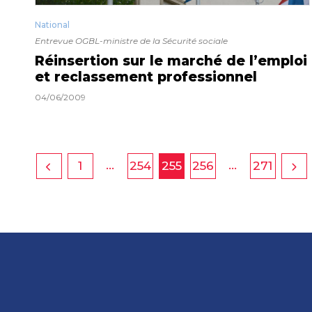
National
Entrevue OGBL-ministre de la Sécurité sociale
Réinsertion sur le marché de l’emploi
et reclassement professionnel
04/06/2009
…
…
1
254
255
256
271