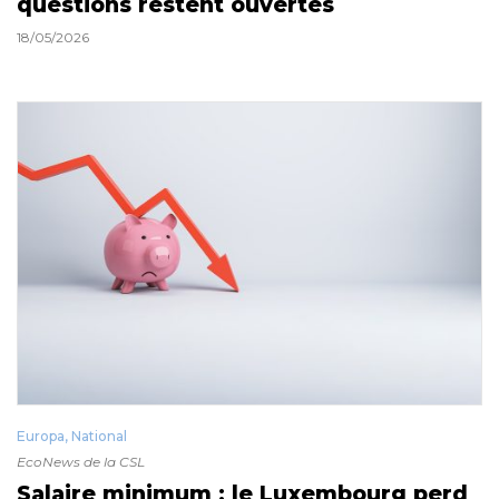
questions restent ouvertes
18/05/2026
Europa
,
National
EcoNews de la CSL
Salaire minimum : le Luxembourg perd