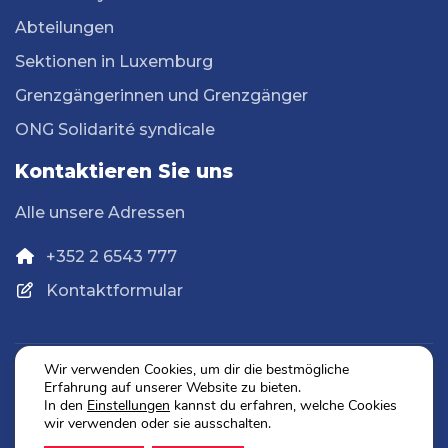
Abteilungen
Sektionen in Luxemburg
Grenzgängerinnen und Grenzgänger
ONG Solidarité syndicale
Kontaktieren Sie uns
Alle unsere Adressen
+352 2 6543 777
Kontaktformular
Wir verwenden Cookies, um dir die bestmögliche
Erfahrung auf unserer Website zu bieten.
Datenschutz
In den
Einstellungen
kannst du erfahren, welche Cookies
Impressum
wir verwenden oder sie ausschalten.