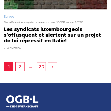
Europa
Secrétariat européen commun de l’OGBL et du LCGB
Les syndicats luxembourgeois
s’offusquent et alertent sur un projet
de loi répressif en Italie!
26/09/2024
…
1
2
20